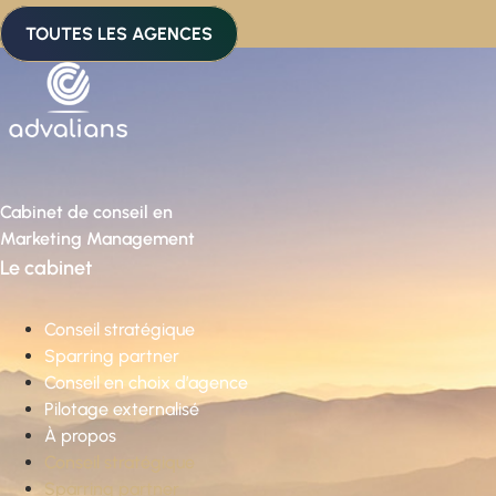
TOUTES LES AGENCES
Cabinet de conseil en
Marketing Management
Le cabinet
Conseil stratégique
Sparring partner
Conseil en choix d’agence
Pilotage externalisé
À propos
Conseil stratégique
Sparring partner