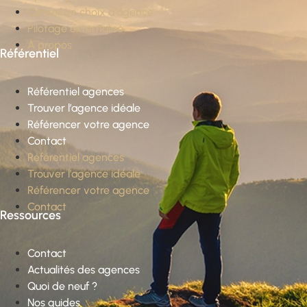
Conseil en choix d’agence
Pilotage externalisé
À propos
Référentiel
Référentiel agences
Trouver l’agence idéale
Référencer votre agence
Contact
Référentiel agences
Trouver l’agence idéale
Référencer votre agence
Contact
Ressources
Contact
Actualités des agences
Quoi de neuf ?
Nos guides