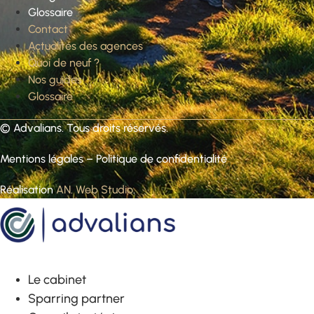
Glossaire
Contact
Actualités des agences
Quoi de neuf ?
Nos guides
Glossaire
©
Advalians
. Tous droits réservés.
Mentions légales
–
Politique de confidentialité
Réalisation
AN. Web Studio
.
Le cabinet
Sparring partner