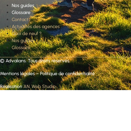
Nos guides
Glossaire
Contact
Actualités des agences
Quoi de neuf ?
Nos guides
Glossaire
©
Advalians
. Tous droits réservés.
Mentions légales
–
Politique de confidentialité
Réalisation
AN. Web Studio
.