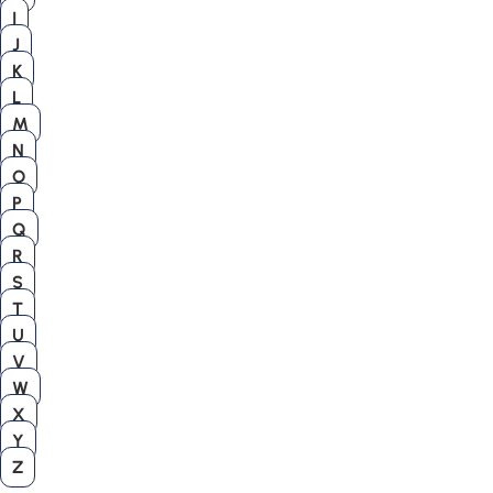
I
J
K
L
M
N
O
P
Q
R
S
T
U
V
W
X
Y
Z