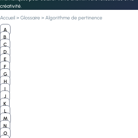
créativité.
Accueil
>
Glossaire
>
Algorithme de pertinence
A
B
C
D
E
F
G
H
I
J
K
L
M
N
O