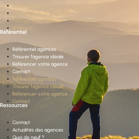
Sparring partner
Conseil en choix d’agence
Pilotage externalisé
À propos
Référentiel
Référentiel agences
Trouver l’agence idéale
Référencer votre agence
Contact
Référentiel agences
Trouver l’agence idéale
Référencer votre agence
Contact
Ressources
Contact
Actualités des agences
Quoi de neuf ?