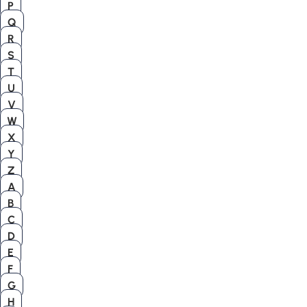
P
Q
R
S
T
U
V
W
X
Y
Z
A
B
C
D
E
F
G
H