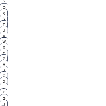
P
Q
R
S
T
U
V
W
X
Y
Z
A
B
C
D
E
F
G
H