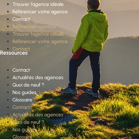
Trouver l’agence idéale
Référencer votre agence
Contact
Référentiel agences
Trouver l’agence idéale
Référencer votre agence
Contact
Ressources
Contact
Actualités des agences
Quoi de neuf ?
Nos guides
Glossaire
Contact
Actualités des agences
Quoi de neuf ?
Nos guides
Glossaire