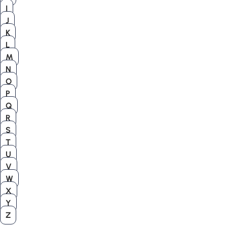
I
J
K
L
M
N
O
P
Q
R
S
T
U
V
W
X
Y
Z