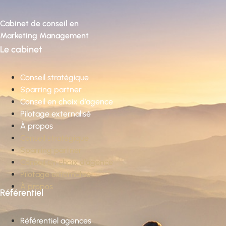
Cabinet de conseil en
Marketing Management
Le cabinet
Conseil stratégique
Sparring partner
Conseil en choix d’agence
Pilotage externalisé
À propos
Conseil stratégique
Sparring partner
Conseil en choix d’agence
Pilotage externalisé
À propos
Référentiel
Référentiel agences