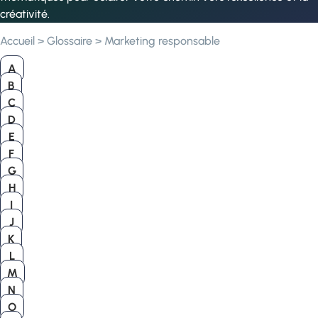
créativité.
Accueil
>
Glossaire
>
Marketing responsable
A
B
C
D
E
F
G
H
I
J
K
L
M
N
O