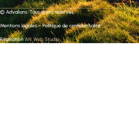
©
Advalians
. Tous droits réservés.
Mentions légales
–
Politique de confidentialité
Réalisation
AN. Web Studio
.