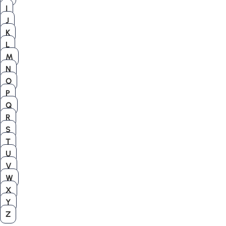
I
J
K
L
M
N
O
P
Q
R
S
T
U
V
W
X
Y
Z