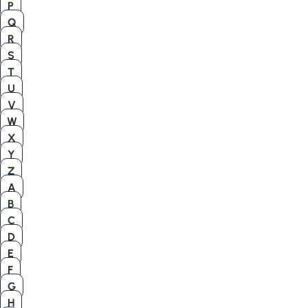
P
Q
R
S
T
U
V
W
X
Y
Z
A
B
C
D
E
F
G
H