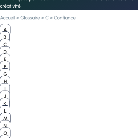
créativité.
Accueil
>
Glossaire
>
C
>
Confiance
A
B
C
D
E
F
G
H
I
J
K
L
M
N
O