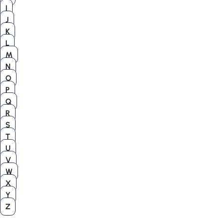
I
J
K
L
M
N
O
P
Q
R
S
T
U
V
W
X
Y
Z