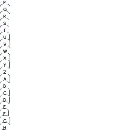
P
Q
R
S
T
U
V
W
X
Y
Z
A
B
C
D
E
F
G
H