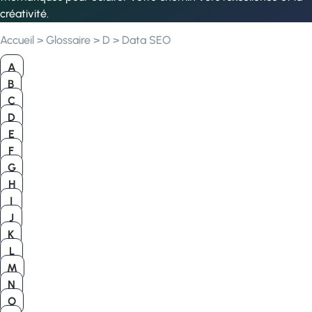
créativité.
Accueil
>
Glossaire
>
D
>
Data SEO
A
B
C
D
E
F
G
H
I
J
K
L
M
N
O