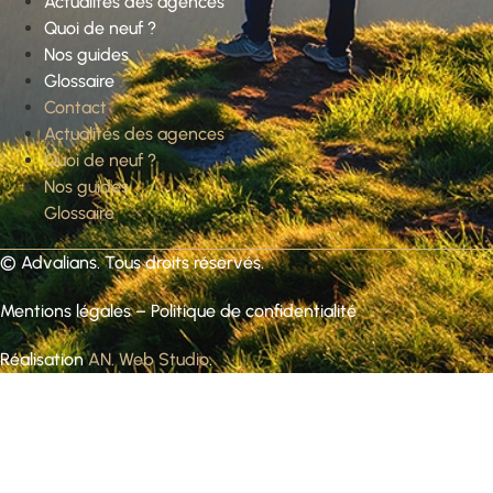
Actualités des agences
Quoi de neuf ?
Nos guides
Glossaire
Contact
Actualités des agences
Quoi de neuf ?
Nos guides
Glossaire
©
Advalians
. Tous droits réservés.
Mentions légales
–
Politique de confidentialité
Réalisation
AN. Web Studio
.