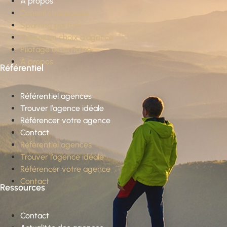
À propos
Conseil stratégique
Sparring partner
Conseil en choix d’agence
Pilotage externalisé
À propos
Référentiel
Référentiel agences
Trouver l’agence idéale
Référencer votre agence
Contact
Référentiel agences
Trouver l’agence idéale
Référencer votre agence
Contact
Ressources
Contact