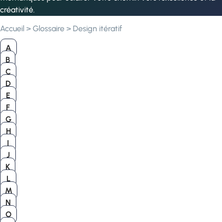
créativité.
Accueil
>
Glossaire
>
Design itératif
A
B
C
D
E
F
G
H
I
J
K
L
M
N
O