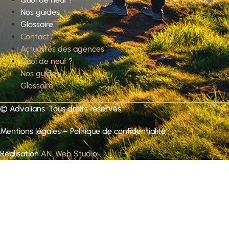
Nos guides
Glossaire
Contact
Actualités des agences
Quoi de neuf ?
Nos guides
Glossaire
©
Advalians
. Tous droits réservés.
Mentions légales
–
Politique de confidentialité
Réalisation
AN. Web Studio
.