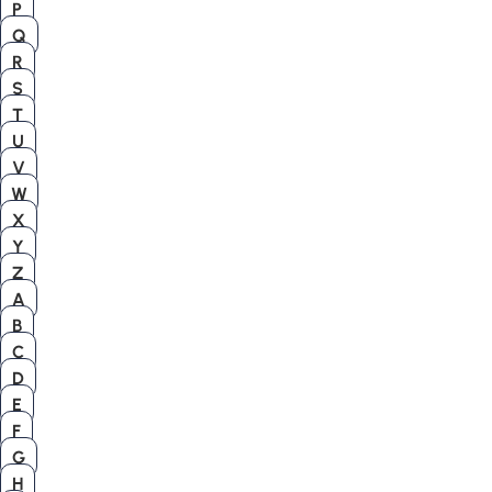
P
Q
R
S
T
U
V
W
X
Y
Z
A
B
C
D
E
F
G
H