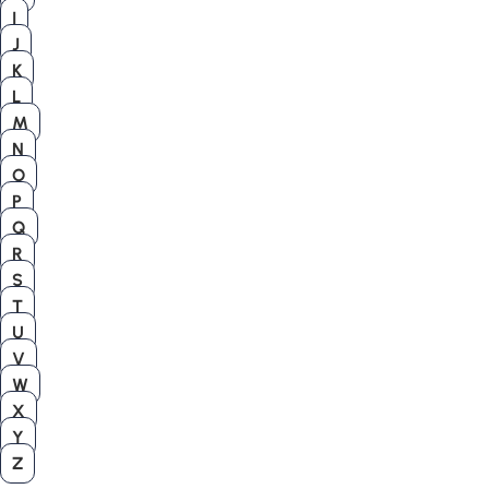
I
J
K
L
M
N
O
P
Q
R
S
T
U
V
W
X
Y
Z