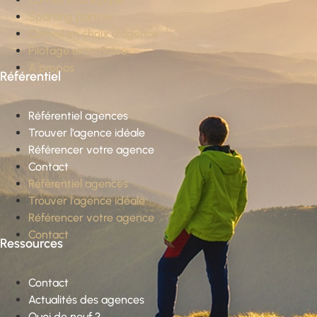
Sparring partner
Conseil en choix d’agence
Pilotage externalisé
À propos
Référentiel
Référentiel agences
Trouver l’agence idéale
Référencer votre agence
Contact
Référentiel agences
Trouver l’agence idéale
Référencer votre agence
Contact
Ressources
Contact
Actualités des agences
Quoi de neuf ?