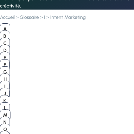
créativité.
Accueil
>
Glossaire
>
I
>
Intent Marketing
A
B
C
D
E
F
G
H
I
J
K
L
M
N
O