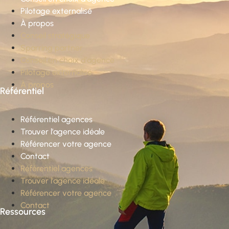
Pilotage externalisé
À propos
Conseil stratégique
Sparring partner
Conseil en choix d’agence
Pilotage externalisé
À propos
Référentiel
Référentiel agences
Trouver l’agence idéale
Référencer votre agence
Contact
Référentiel agences
Trouver l’agence idéale
Référencer votre agence
Contact
Ressources