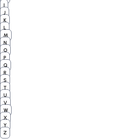
I
J
K
L
M
N
O
P
Q
R
S
T
U
V
W
X
Y
Z