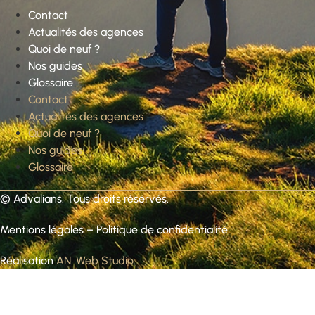
Contact
Actualités des agences
Quoi de neuf ?
Nos guides
Glossaire
Contact
Actualités des agences
Quoi de neuf ?
Nos guides
Glossaire
©
Advalians
. Tous droits réservés.
Mentions légales
–
Politique de confidentialité
Réalisation
AN. Web Studio
.