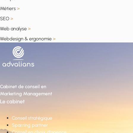
Métiers
>
SEO
>
Web analyse
>
Webdesign & ergonomie
>
Cabinet de conseil en
Marketing Management
Le cabinet
Conseil stratégique
Sparring partner
Conseil en choix d’agence