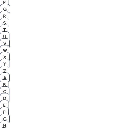
P
Q
R
S
T
U
V
W
X
Y
Z
A
B
C
D
E
F
G
H