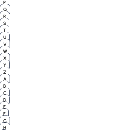
P
Q
R
S
T
U
V
W
X
Y
Z
A
B
C
D
E
F
G
H