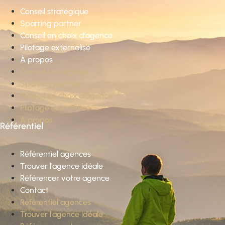
Conseil stratégique
Sparring partner
Conseil en choix d’agence
Pilotage externalisé
À propos
Conseil stratégique
Sparring partner
Conseil en choix d’agence
Pilotage externalisé
À propos
Référentiel
Référentiel agences
Trouver l’agence idéale
Référencer votre agence
Contact
Référentiel agences
Trouver l’agence idéale