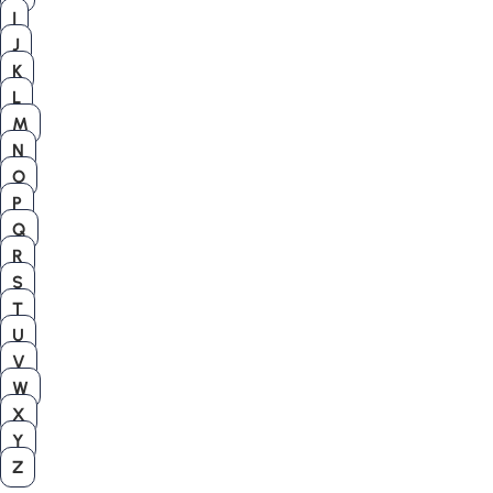
I
J
K
L
M
N
O
P
Q
R
S
T
U
V
W
X
Y
Z