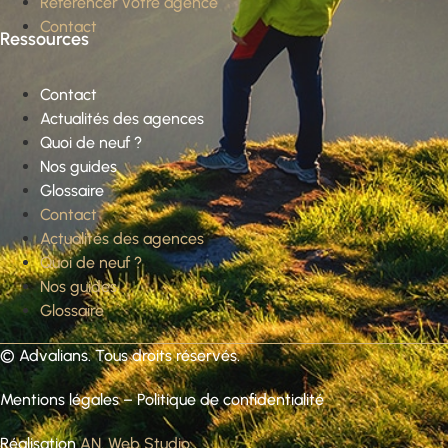
Référencer votre agence
Contact
Ressources
Contact
Actualités des agences
Quoi de neuf ?
Nos guides
Glossaire
Contact
Actualités des agences
Quoi de neuf ?
Nos guides
Glossaire
©
Advalians
. Tous droits réservés.
Mentions légales
–
Politique de confidentialité
Réalisation
AN. Web Studio
.