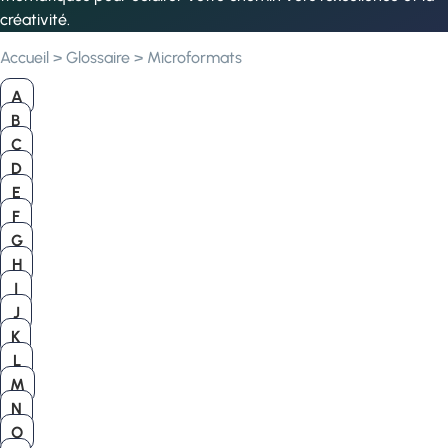
créativité.
Accueil
>
Glossaire
>
Microformats
A
B
C
D
E
F
G
H
I
J
K
L
M
N
O