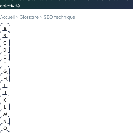
créativité.
Accueil
>
Glossaire
>
SEO technique
A
B
C
D
E
F
G
H
I
J
K
L
M
N
O