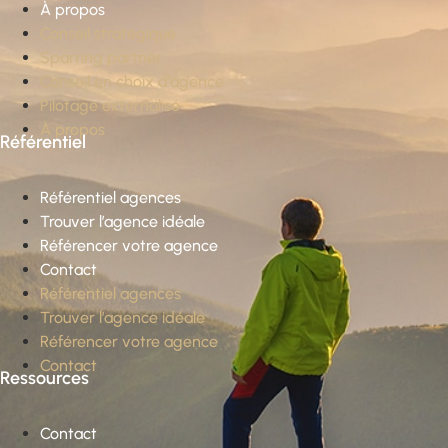
À propos
Conseil stratégique
Sparring partner
Conseil en choix d’agence
Pilotage externalisé
À propos
Référentiel
Référentiel agences
Trouver l’agence idéale
Référencer votre agence
Contact
Référentiel agences
Trouver l’agence idéale
Référencer votre agence
Contact
Ressources
Contact