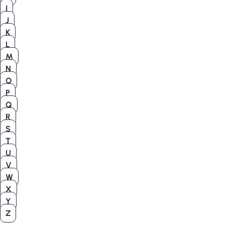
I
J
K
L
M
N
O
P
Q
R
S
T
U
V
W
X
Y
Z