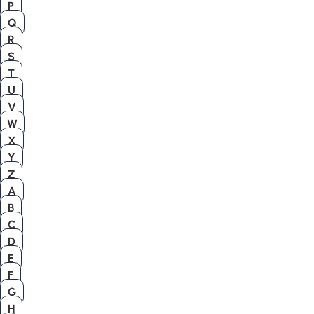
P
Q
R
S
T
U
V
W
X
Y
Z
A
B
C
D
E
F
G
H