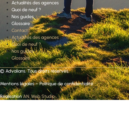
Actualités des agences
Quoi de neuf ?
Nos guides
Glossaire
Contact
Actualités des agences
Quoi de neuf ?
Nos guides
Glossaire
©
Advalians
. Tous droits réservés.
Mentions légales
–
Politique de confidentialité
Réalisation
AN. Web Studio
.