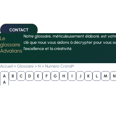
CONTACT
Notre glossaire, méticuleusement élaboré, est vot
Le
clé que nous vous aidons à décrypter pour vous o
glossaire
l’excellence et la créativité.
Advalians
Accueil
>
Glossaire
>
N
>
Numéro Cristal®
A
B
C
D
E
F
G
H
I
J
K
L
M
N
A