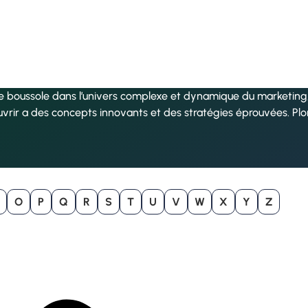
re boussole dans l’univers complexe et dynamique du marketing, 
uvrir a des concepts innovants et des stratégies éprouvées. Pl
O
P
Q
R
S
T
U
V
W
X
Y
Z
B