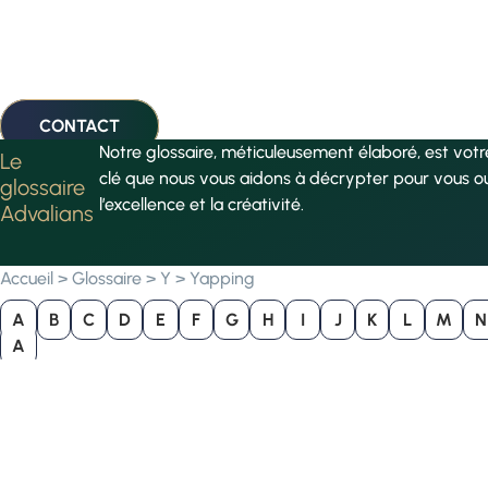
CONTACT
Notre glossaire, méticuleusement élaboré, est vot
Le
clé que nous vous aidons à décrypter pour vous o
glossaire
l’excellence et la créativité.
Advalians
Accueil
>
Glossaire
>
Y
>
Yapping
A
B
C
D
E
F
G
H
I
J
K
L
M
N
A