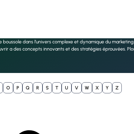
re boussole dans l’univers complexe et dynamique du marketing, 
uvrir a des concepts innovants et des stratégies éprouvées. Pl
O
P
Q
R
S
T
U
V
W
X
Y
Z
B