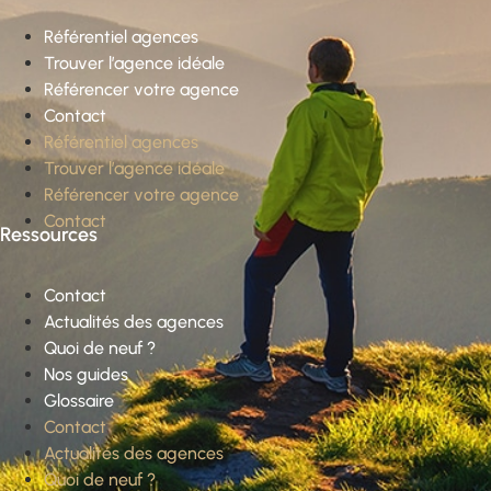
Référentiel agences
Trouver l’agence idéale
Référencer votre agence
Contact
Référentiel agences
Trouver l’agence idéale
Référencer votre agence
Contact
Ressources
Contact
Actualités des agences
Quoi de neuf ?
Nos guides
Glossaire
Contact
Actualités des agences
Quoi de neuf ?