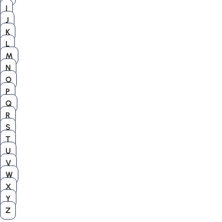
I
J
K
L
M
N
O
P
Q
R
S
T
U
V
W
X
Y
Z