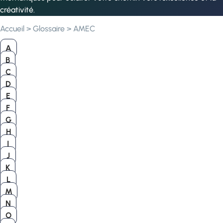
créativité.
Accueil
>
Glossaire
>
AMEC
A
B
C
D
E
F
G
H
I
J
K
L
M
N
O