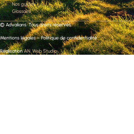
Nos guides
Glossaire
©
Advalians
. Tous droits réservés.
Mentions légales
–
Politique de confidentialité
Réalisation
AN. Web Studio
.