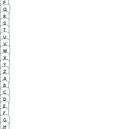
P
Q
R
S
T
U
V
W
X
Y
Z
A
B
C
D
E
F
G
H