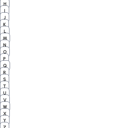
H
I
J
K
L
M
N
O
P
Q
R
S
T
U
V
W
X
Y
Z