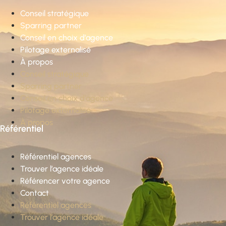
Conseil stratégique
Sparring partner
Conseil en choix d’agence
Pilotage externalisé
À propos
Conseil stratégique
Sparring partner
Conseil en choix d’agence
Pilotage externalisé
À propos
Référentiel
Référentiel agences
Trouver l’agence idéale
Référencer votre agence
Contact
Référentiel agences
Trouver l’agence idéale