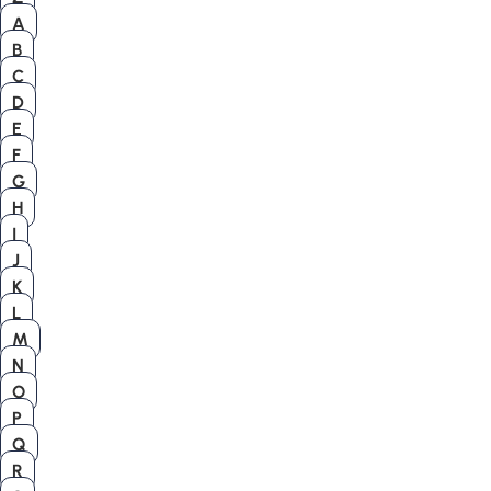
A
B
C
D
E
F
G
H
I
J
K
L
M
N
O
P
Q
R