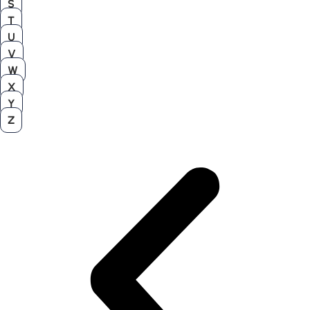
S
T
U
V
W
X
Y
Z