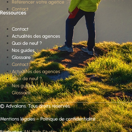
Référencer votre agence
Contact
Ressources
Contact
Actualités des agences
Quoi de neuf ?
Nos guides
Glossaire
Contact
Actualités des agences
Quoi de neuf ?
Nos guides
Glossaire
©
Advalians
. Tous droits réservés.
Mentions légales
–
Politique de confidentialité
Réalisation
AN. Web Studio
.