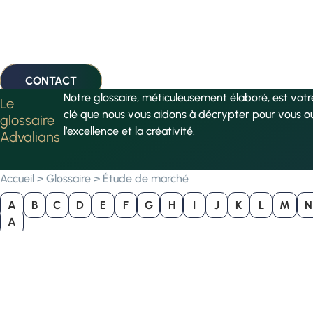
CONTACT
Notre glossaire, méticuleusement élaboré, est vot
Le
clé que nous vous aidons à décrypter pour vous o
glossaire
l’excellence et la créativité.
Advalians
Accueil
>
Glossaire
>
Étude de marché
A
B
C
D
E
F
G
H
I
J
K
L
M
N
A