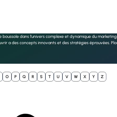
re boussole dans l’univers complexe et dynamique du marketing, 
uvrir a des concepts innovants et des stratégies éprouvées. Pl
O
P
Q
R
S
T
U
V
W
X
Y
Z
B