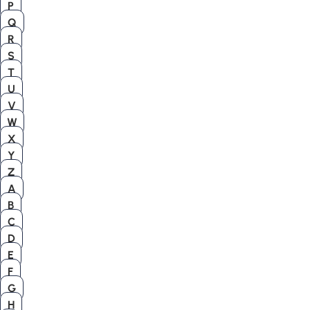
P
Q
R
S
T
U
V
W
X
Y
Z
A
B
C
D
E
F
G
H