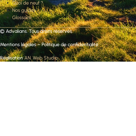
Quoi de neuf ?
Nos guides
Glossaire
©
Advalians
. Tous droits réservés.
Mentions légales
–
Politique de confidentialité
Réalisation
AN. Web Studio
.