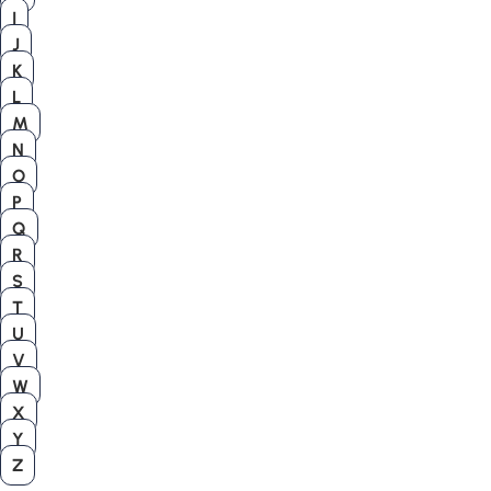
I
J
K
L
M
N
O
P
Q
R
S
T
U
V
W
X
Y
Z