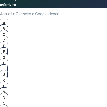
créativité.
Accueil
>
Glossaire
>
Google dance
A
B
C
D
E
F
G
H
I
J
K
L
M
N
O