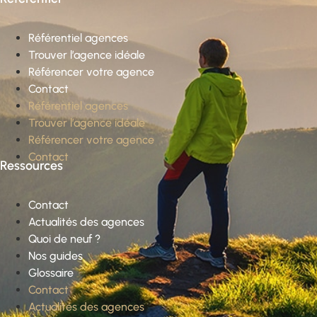
Référentiel agences
Trouver l’agence idéale
Référencer votre agence
Contact
Référentiel agences
Trouver l’agence idéale
Référencer votre agence
Contact
Ressources
Contact
Actualités des agences
Quoi de neuf ?
Nos guides
Glossaire
Contact
Actualités des agences