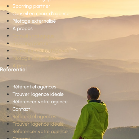
Sparring partner
Conseil en choix d’agence
Pilotage externalisé
À propos
Conseil stratégique
Sparring partner
Conseil en choix d’agence
Pilotage externalisé
À propos
Référentiel
Référentiel agences
Trouver l’agence idéale
Référencer votre agence
Contact
Référentiel agences
Trouver l’agence idéale
Référencer votre agence
Contact