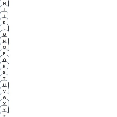
H
I
J
K
L
M
N
O
P
Q
R
S
T
U
V
W
X
Y
Z