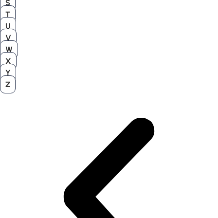
S
T
U
V
W
X
Y
Z