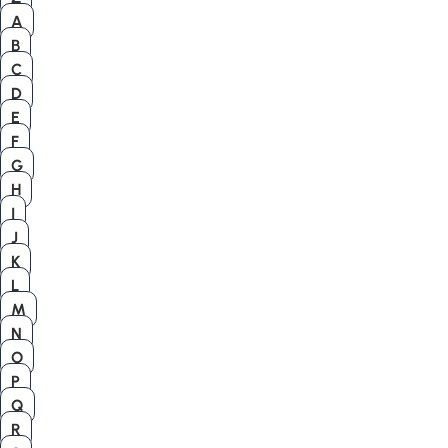
A
B
C
D
E
F
G
H
I
J
K
L
M
N
O
P
Q
R