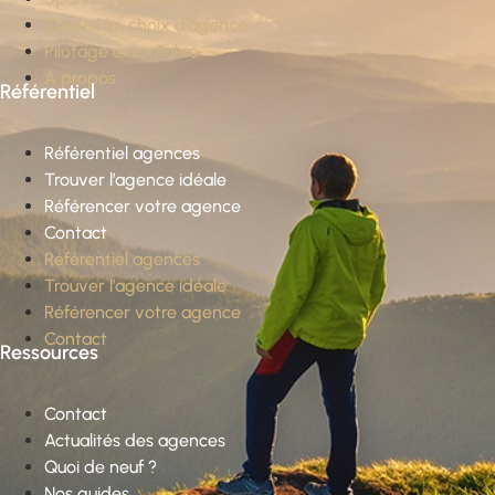
Conseil en choix d’agence
Pilotage externalisé
À propos
Référentiel
Référentiel agences
Trouver l’agence idéale
Référencer votre agence
Contact
Référentiel agences
Trouver l’agence idéale
Référencer votre agence
Contact
Ressources
Contact
Actualités des agences
Quoi de neuf ?
Nos guides