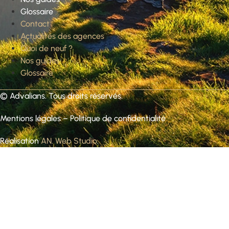
Glossaire
Contact
Actualités des agences
Quoi de neuf ?
Nos guides
Glossaire
©
Advalians
. Tous droits réservés.
Mentions légales
–
Politique de confidentialité
Réalisation
AN. Web Studio
.