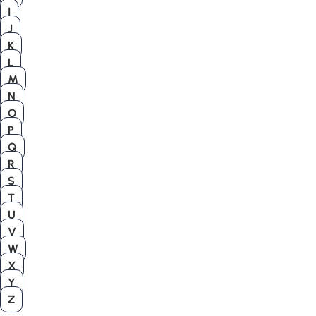
I
J
K
L
M
N
O
P
Q
R
S
T
U
V
W
X
Y
Z