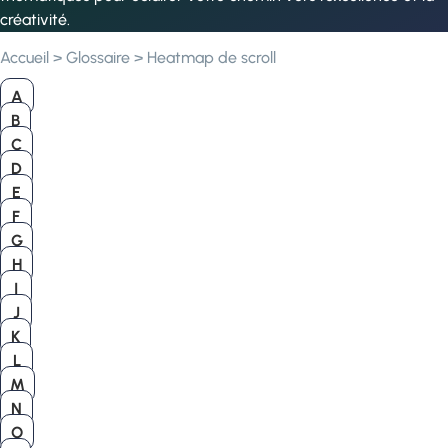
créativité.
Accueil
>
Glossaire
>
Heatmap de scroll
A
B
C
D
E
F
G
H
I
J
K
L
M
N
O