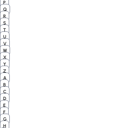
P
Q
R
S
T
U
V
W
X
Y
Z
A
B
C
D
E
F
G
H