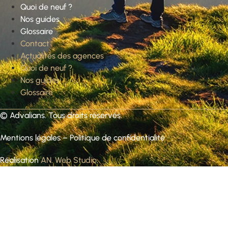
Quoi de neuf ?
Nos guides
Glossaire
Contact
Actualités des agences
Quoi de neuf ?
Nos guides
Glossaire
©
Advalians
. Tous droits réservés.
Mentions légales
–
Politique de confidentialité
Réalisation
AN. Web Studio
.