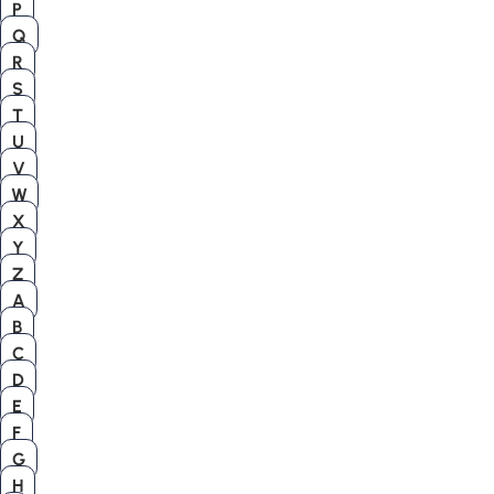
P
Q
R
S
T
U
V
W
X
Y
Z
A
B
C
D
E
F
G
H