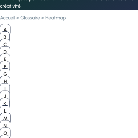
créativité.
Accueil
>
Glossaire
>
Heatmap
A
B
C
D
E
F
G
H
I
J
K
L
M
N
O