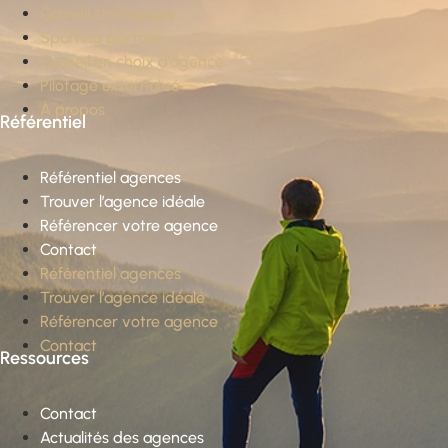
Conseil stratégique
Sparring partner
Conseil en choix d’agence
Pilotage externalisé
À propos
Référentiel
Référentiel agences
Trouver l’agence idéale
Référencer votre agence
Contact
Référentiel agences
Trouver l’agence idéale
Référencer votre agence
Contact
Ressources
Contact
Actualités des agences