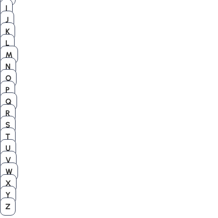
I
J
K
L
M
N
O
P
Q
R
S
T
U
V
W
X
Y
Z