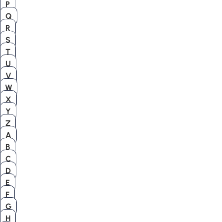
P
Q
R
S
T
U
V
W
X
Y
Z
A
B
C
D
E
F
G
H