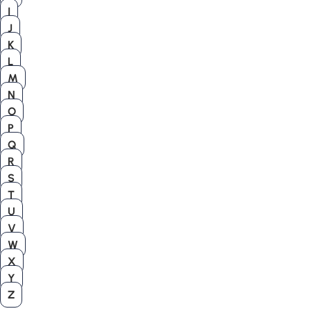
I
J
K
L
M
N
O
P
Q
R
S
T
U
V
W
X
Y
Z