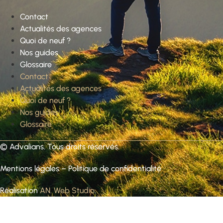
Contact
Actualités des agences
Quoi de neuf ?
Nos guides
Glossaire
Contact
Actualités des agences
Quoi de neuf ?
Nos guides
Glossaire
©
Advalians
. Tous droits réservés.
Mentions légales
–
Politique de confidentialité
Réalisation
AN. Web Studio
.