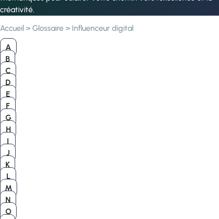
créativité.
Accueil
>
Glossaire
>
Influenceur digital
A
B
C
D
E
F
G
H
I
J
K
L
M
N
O