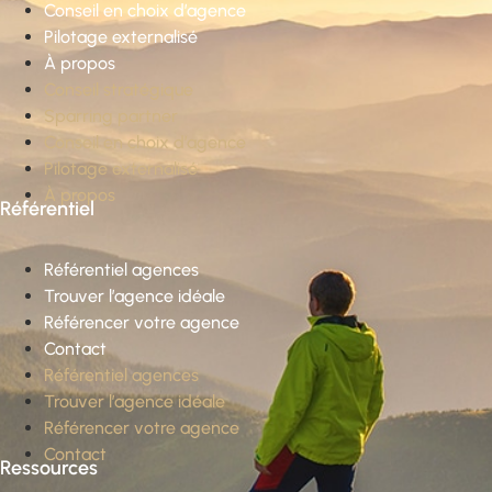
Conseil en choix d’agence
Pilotage externalisé
À propos
Conseil stratégique
Sparring partner
Conseil en choix d’agence
Pilotage externalisé
À propos
Référentiel
Référentiel agences
Trouver l’agence idéale
Référencer votre agence
Contact
Référentiel agences
Trouver l’agence idéale
Référencer votre agence
Contact
Ressources