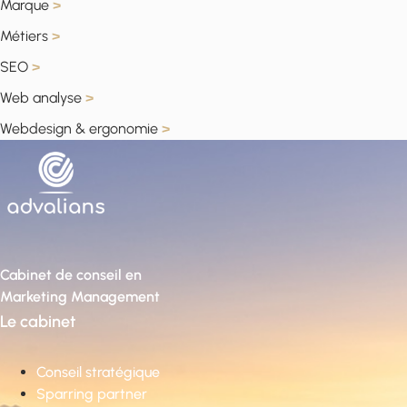
Marque
>
Métiers
>
SEO
>
Web analyse
>
Webdesign & ergonomie
>
Cabinet de conseil en
Marketing Management
Le cabinet
Conseil stratégique
Sparring partner