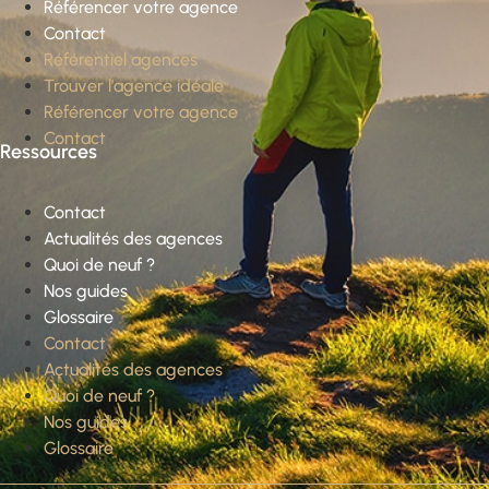
Référencer votre agence
Contact
Référentiel agences
Trouver l’agence idéale
Référencer votre agence
Contact
Ressources
Contact
Actualités des agences
Quoi de neuf ?
Nos guides
Glossaire
Contact
Actualités des agences
Quoi de neuf ?
Nos guides
Glossaire