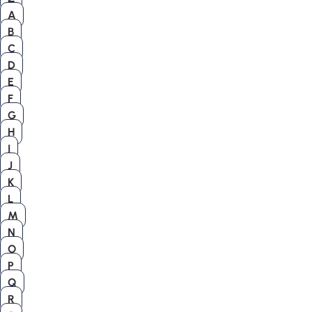
A
B
C
D
E
F
G
H
I
J
K
L
M
N
O
P
Q
R