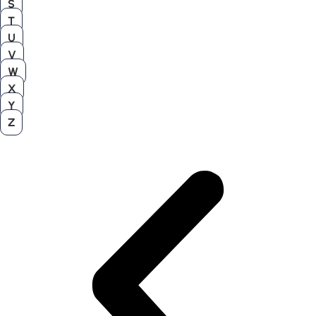
S
T
U
V
W
X
Y
Z