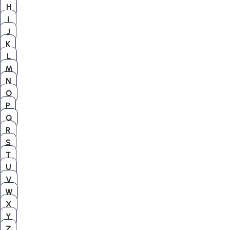
H
I
J
K
L
M
N
O
P
Q
R
S
T
U
V
W
X
Y
Z