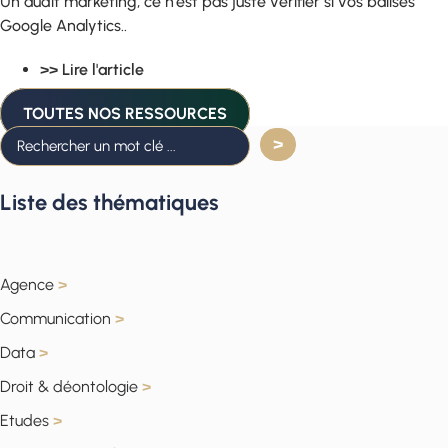
Un audit marketing, ce n’est pas juste vérifier si vos balises
Google Analytics..
>> Lire l'article
TOUTES NOS RESSOURCES
Liste des thématiques
Agence
>
Communication
>
Data
>
Droit & déontologie
>
Etudes
>