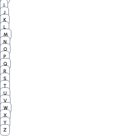
I
J
K
L
M
N
O
P
Q
R
S
T
U
V
W
X
Y
Z