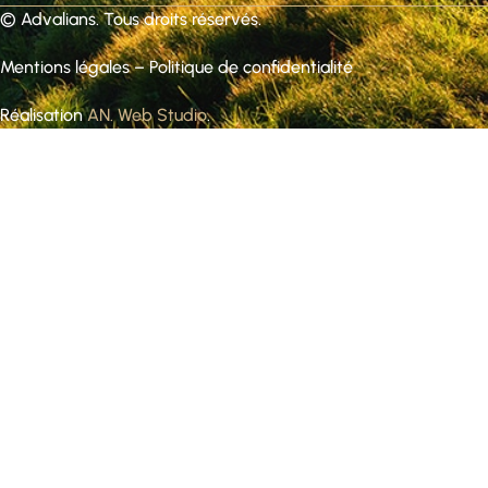
©
Advalians
. Tous droits réservés.
Mentions légales
–
Politique de confidentialité
Réalisation
AN. Web Studio
.