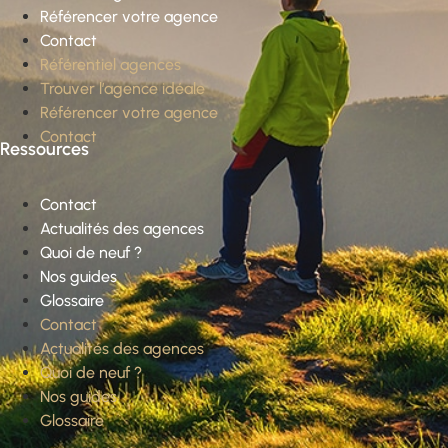
Référencer votre agence
Contact
Référentiel agences
Trouver l’agence idéale
Référencer votre agence
Contact
Ressources
Contact
Actualités des agences
Quoi de neuf ?
Nos guides
Glossaire
Contact
Actualités des agences
Quoi de neuf ?
Nos guides
Glossaire