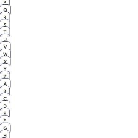
P
Q
R
S
T
U
V
W
X
Y
Z
A
B
C
D
E
F
G
H