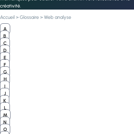
créativité.
Accueil
>
Glossaire
>
Web analyse
A
B
C
D
E
F
G
H
I
J
K
L
M
N
O