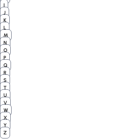
I
J
K
L
M
N
O
P
Q
R
S
T
U
V
W
X
Y
Z