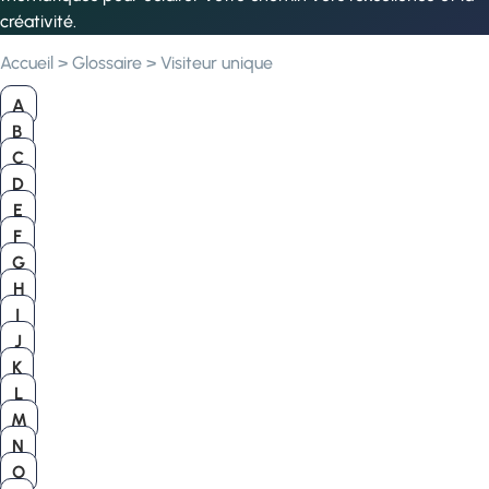
créativité.
Accueil
>
Glossaire
>
Visiteur unique
A
B
C
D
E
F
G
H
I
J
K
L
M
N
O