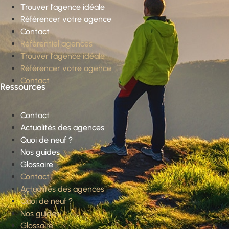
Trouver l’agence idéale
Référencer votre agence
Contact
Référentiel agences
Trouver l’agence idéale
Référencer votre agence
Contact
Ressources
Contact
Actualités des agences
Quoi de neuf ?
Nos guides
Glossaire
Contact
Actualités des agences
Quoi de neuf ?
Nos guides
Glossaire