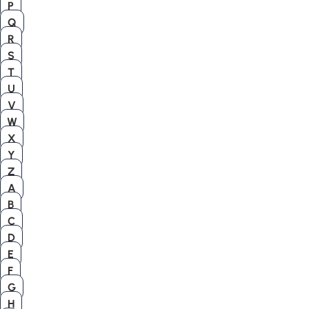
P
Q
R
S
T
U
V
W
X
Y
Z
A
B
C
D
E
F
G
H