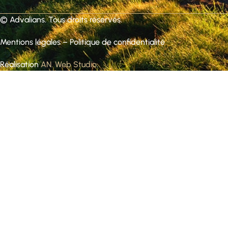
©
Advalians
. Tous droits réservés.
Mentions légales
–
Politique de confidentialité
Réalisation
AN. Web Studio
.