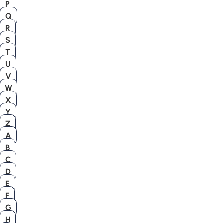
P
Q
R
S
T
U
V
W
X
Y
Z
A
B
C
D
E
F
G
H