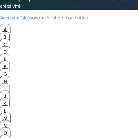
créativité.
Accueil
>
Glossaire
>
Pollution d’audience
A
B
C
D
E
F
G
H
I
J
K
L
M
N
O