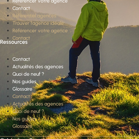
Référencer votre agence
Contact
Référentiel agences
Trouver l’agence idéale
Référencer votre agence
Contact
Ressources
Contact
Actualités des agences
Quoi de neuf ?
Nos guides
Glossaire
Contact
Actualités des agences
Quoi de neuf ?
Nos guides
Glossaire