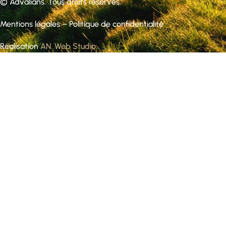
©
Advalians
. Tous droits réservés.
Mentions légales
–
Politique de confidentialité
Réalisation
AN. Web Studio
.