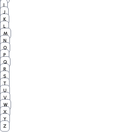
I
J
K
L
M
N
O
P
Q
R
S
T
U
V
W
X
Y
Z