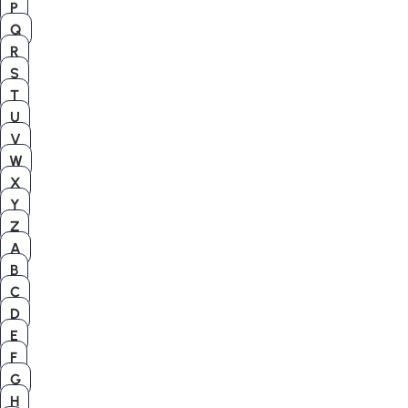
P
Q
R
S
T
U
V
W
X
Y
Z
A
B
C
D
E
F
G
H