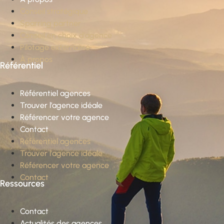
Conseil stratégique
Sparring partner
Conseil en choix d’agence
Pilotage externalisé
À propos
Référentiel
Référentiel agences
Trouver l’agence idéale
Référencer votre agence
Contact
Référentiel agences
Trouver l’agence idéale
Référencer votre agence
Contact
Ressources
Contact
Actualités des agences