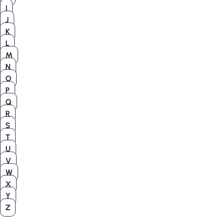
I
J
K
L
M
N
O
P
Q
R
S
T
U
V
W
X
Y
Z