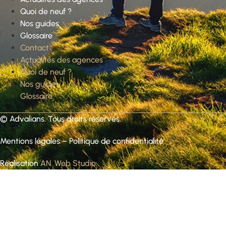
Quoi de neuf ?
Nos guides
Glossaire
Contact
Actualités des agences
Quoi de neuf ?
Nos guides
Glossaire
©
Advalians
. Tous droits réservés.
Mentions légales
–
Politique de confidentialité
Réalisation
AN. Web Studio
.