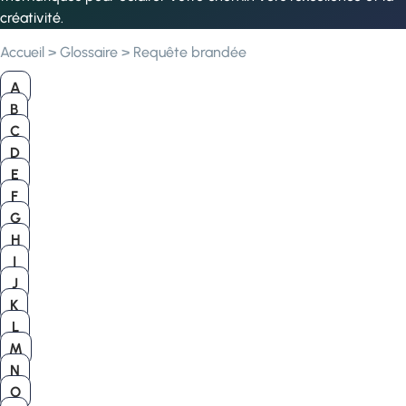
créativité.
Accueil
>
Glossaire
>
Requête brandée
A
B
C
D
E
F
G
H
I
J
K
L
M
N
O