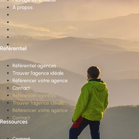
À propos
Conseil stratégique
Sparring partner
Conseil en choix d’agence
Pilotage externalisé
À propos
Référentiel
Référentiel agences
Trouver l’agence idéale
Référencer votre agence
Contact
Référentiel agences
Trouver l’agence idéale
Référencer votre agence
Contact
Ressources
Contact