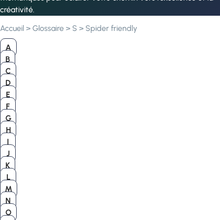
créativité.
Accueil
>
Glossaire
>
S
>
Spider friendly
A
B
C
D
E
F
G
H
I
J
K
L
M
N
O