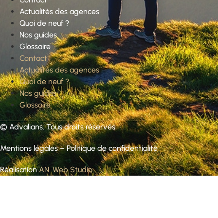
Actualités des agences
Quoi de neuf ?
Nos guides
Glossaire
Contact
Actualités des agences
Quoi de neuf ?
Nos guides
Glossaire
©
Advalians
. Tous droits réservés.
Mentions légales
–
Politique de confidentialité
Réalisation
AN. Web Studio
.