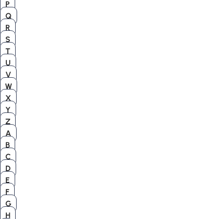
P
Q
R
S
T
U
V
W
X
Y
Z
A
B
C
D
E
F
G
H