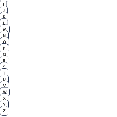
I
J
K
L
M
N
O
P
Q
R
S
T
U
V
W
X
Y
Z