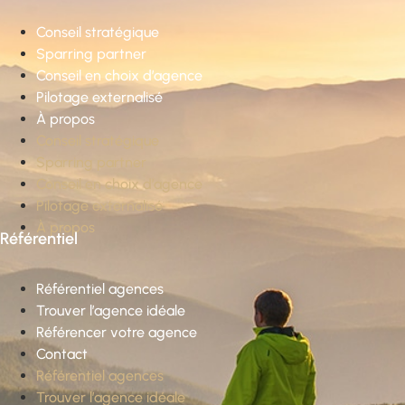
Conseil stratégique
Sparring partner
Conseil en choix d’agence
Pilotage externalisé
À propos
Conseil stratégique
Sparring partner
Conseil en choix d’agence
Pilotage externalisé
À propos
Référentiel
Référentiel agences
Trouver l’agence idéale
Référencer votre agence
Contact
Référentiel agences
Trouver l’agence idéale