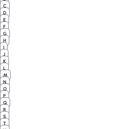
C
D
E
F
G
H
I
J
K
L
M
N
O
P
Q
R
S
T