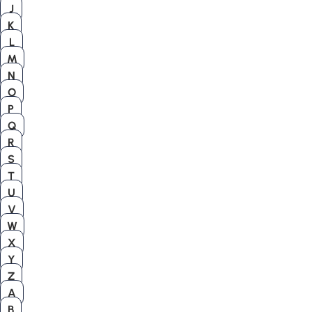
J
K
L
M
N
O
P
Q
R
S
T
U
V
W
X
Y
Z
A
B