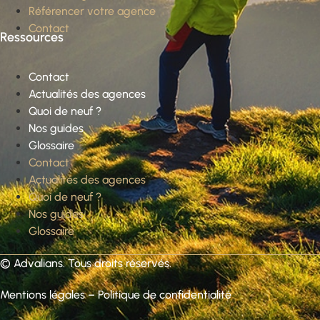
Référencer votre agence
Contact
Ressources
Contact
Actualités des agences
Quoi de neuf ?
Nos guides
Glossaire
Contact
Actualités des agences
Quoi de neuf ?
Nos guides
Glossaire
©
Advalians
. Tous droits réservés.
Mentions légales
–
Politique de confidentialité