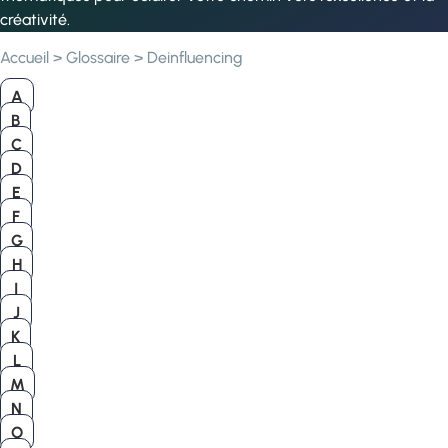
créativité.
Accueil
>
Glossaire
>
Deinfluencing
A
B
C
D
E
F
G
H
I
J
K
L
M
N
O