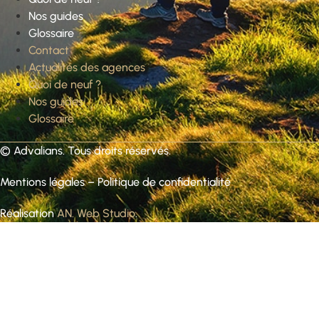
Nos guides
Glossaire
Contact
Actualités des agences
Quoi de neuf ?
Nos guides
Glossaire
©
Advalians
. Tous droits réservés.
Mentions légales
–
Politique de confidentialité
Réalisation
AN. Web Studio
.