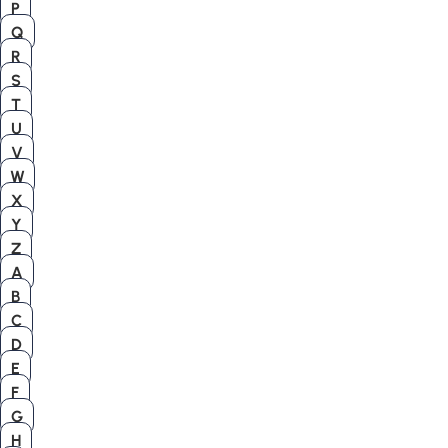
P
Q
R
S
T
U
V
W
X
Y
Z
A
B
C
D
E
F
G
H