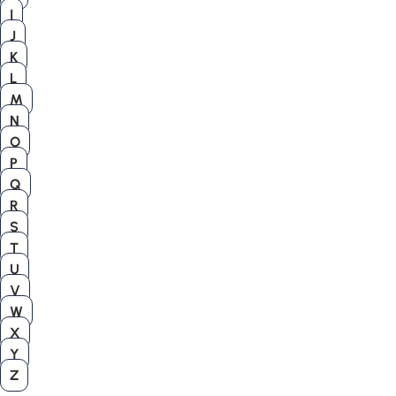
I
J
K
L
M
N
O
P
Q
R
S
T
U
V
W
X
Y
Z