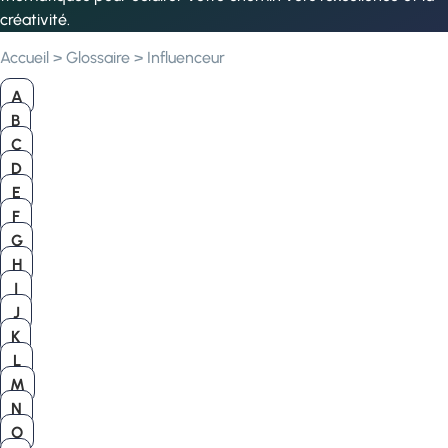
créativité.
Accueil
>
Glossaire
>
Influenceur
A
B
C
D
E
F
G
H
I
J
K
L
M
N
O