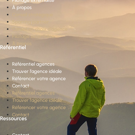
Pilotage externalisé
À propos
Conseil stratégique
Sparring partner
Conseil en choix d’agence
Pilotage externalisé
À propos
Référentiel
Référentiel agences
Trouver l’agence idéale
Référencer votre agence
Contact
Référentiel agences
Trouver l’agence idéale
Référencer votre agence
Contact
Ressources