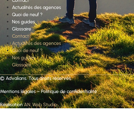
Contact
Actualités des agences
Quoi de neuf ?
Nos guides
Glossaire
Contact
Actualités des agences
Quoi de neuf ?
Nos guides
Glossaire
©
Advalians
. Tous droits réservés.
Mentions légales
–
Politique de confidentialité
Réalisation
AN. Web Studio
.