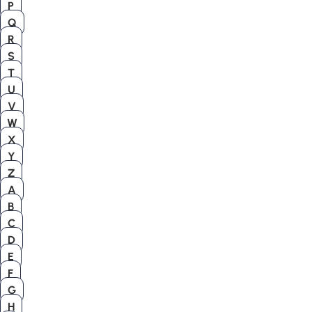
P
Q
R
S
T
U
V
W
X
Y
Z
A
B
C
D
E
F
G
H