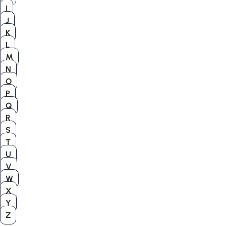
I
J
K
L
M
N
O
P
Q
R
S
T
U
V
W
X
Y
Z