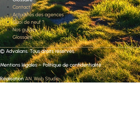
Contact
Actualités des agences
Quoi de neuf ?
Nos guides
Glossaire
©
Advalians
. Tous droits réservés.
Mentions légales
–
Politique de confidentialité
Réalisation
AN. Web Studio
.