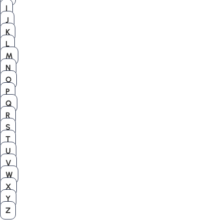
I
J
K
L
M
N
O
P
Q
R
S
T
U
V
W
X
Y
Z