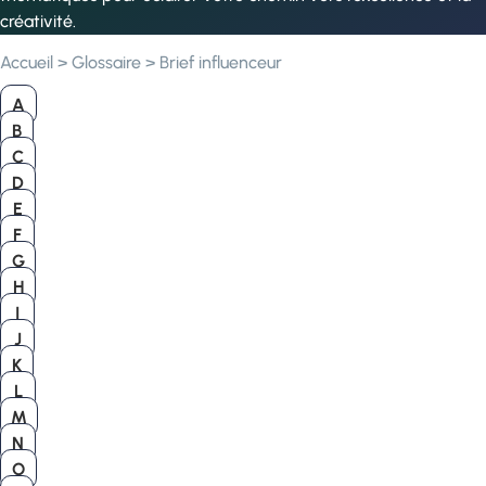
créativité.
Accueil
>
Glossaire
>
Brief influenceur
A
B
C
D
E
F
G
H
I
J
K
L
M
N
O