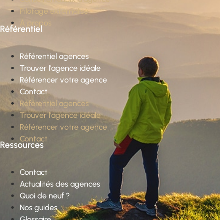
Pilotage externalisé
À propos
Référentiel
Référentiel agences
Trouver l’agence idéale
Référencer votre agence
Contact
Référentiel agences
Trouver l’agence idéale
Référencer votre agence
Contact
Ressources
Contact
Actualités des agences
Quoi de neuf ?
Nos guides
Glossaire