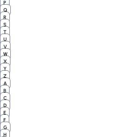
P
Q
R
S
T
U
V
W
X
Y
Z
A
B
C
D
E
F
G
H