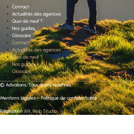
Contact
Actualités des agences
Quoi de neuf ?
Nos guides
Glossaire
Contact
Actualités des agences
Quoi de neuf ?
Nos guides
Glossaire
©
Advalians
. Tous droits réservés.
Mentions légales
–
Politique de confidentialité
Réalisation
AN. Web Studio
.