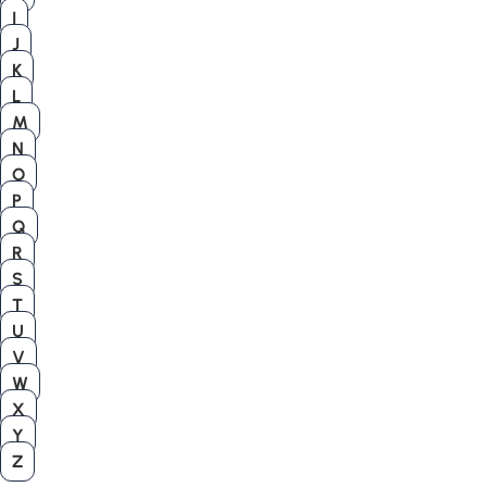
I
J
K
L
M
N
O
P
Q
R
S
T
U
V
W
X
Y
Z