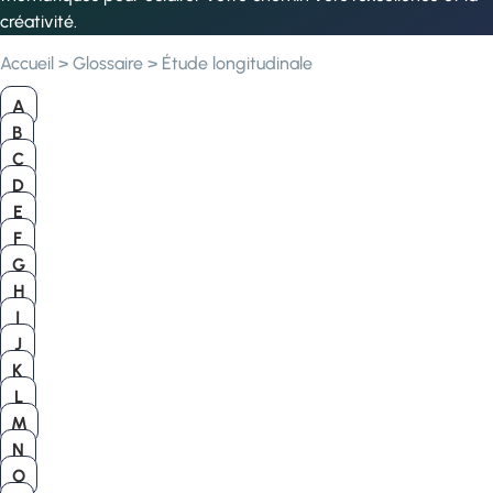
créativité.
Accueil
>
Glossaire
>
Étude longitudinale
A
B
C
D
E
F
G
H
I
J
K
L
M
N
O