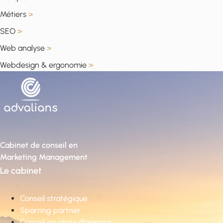
Métiers
>
SEO
>
Web analyse
>
Webdesign & ergonomie
>
Cabinet de conseil en
Marketing Management
Le cabinet
Conseil stratégique
Sparring partner
Conseil en choix d’agence