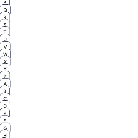
P
Q
R
S
T
U
V
W
X
Y
Z
A
B
C
D
E
F
G
H