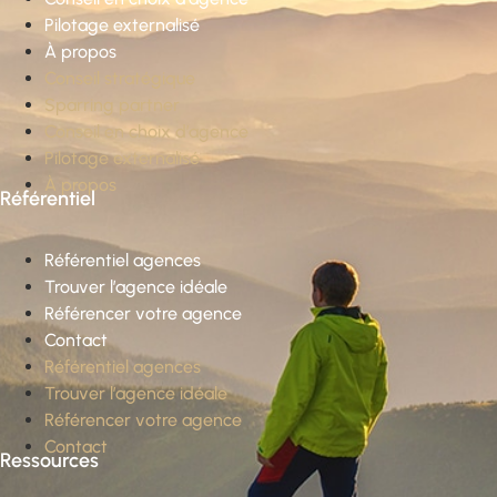
Pilotage externalisé
À propos
Conseil stratégique
Sparring partner
Conseil en choix d’agence
Pilotage externalisé
À propos
Référentiel
Référentiel agences
Trouver l’agence idéale
Référencer votre agence
Contact
Référentiel agences
Trouver l’agence idéale
Référencer votre agence
Contact
Ressources