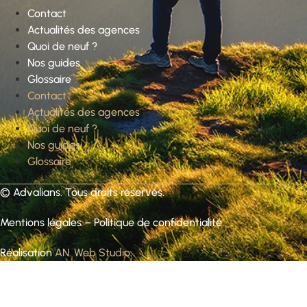
Contact
Actualités des agences
Quoi de neuf ?
Nos guides
Glossaire
Contact
Actualités des agences
Quoi de neuf ?
Nos guides
Glossaire
©
Advalians
. Tous droits réservés.
Mentions légales
–
Politique de confidentialité
Réalisation
AN. Web Studio
.