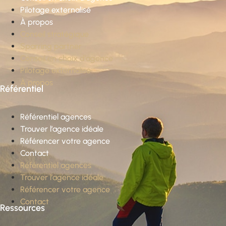
Pilotage externalisé
À propos
Conseil stratégique
Sparring partner
Conseil en choix d’agence
Pilotage externalisé
À propos
Référentiel
Référentiel agences
Trouver l’agence idéale
Référencer votre agence
Contact
Référentiel agences
Trouver l’agence idéale
Référencer votre agence
Contact
Ressources