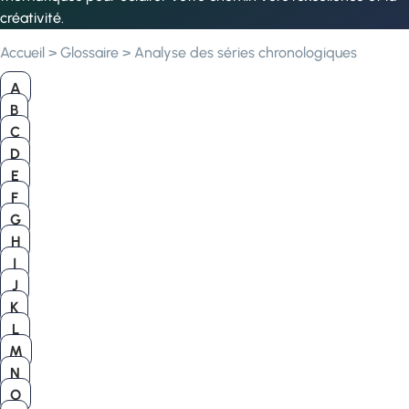
créativité.
Accueil
>
Glossaire
>
Analyse des séries chronologiques
A
B
C
D
E
F
G
H
I
J
K
L
M
N
O