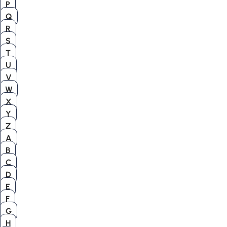
P
Q
R
S
T
U
V
W
X
Y
Z
A
B
C
D
E
F
G
H