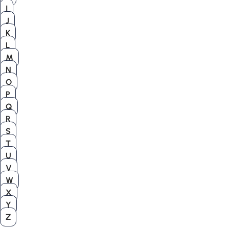
I
J
K
L
M
N
O
P
Q
R
S
T
U
V
W
X
Y
Z