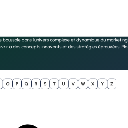
re boussole dans l’univers complexe et dynamique du marketing, 
uvrir a des concepts innovants et des stratégies éprouvées. Pl
O
P
Q
R
S
T
U
V
W
X
Y
Z
B