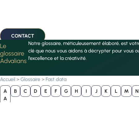
CONTACT
Notre glossaire, méticuleusement élaboré, est vot
Le
clé que nous vous aidons à décrypter pour vous o
glossaire
l’excellence et la créativité.
Advalians
Accueil
>
Glossaire
>
Fast data
A
B
C
D
E
F
G
H
I
J
K
L
M
N
A