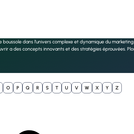
re boussole dans l’univers complexe et dynamique du marketing, 
uvrir a des concepts innovants et des stratégies éprouvées. Pl
O
P
Q
R
S
T
U
V
W
X
Y
Z
B