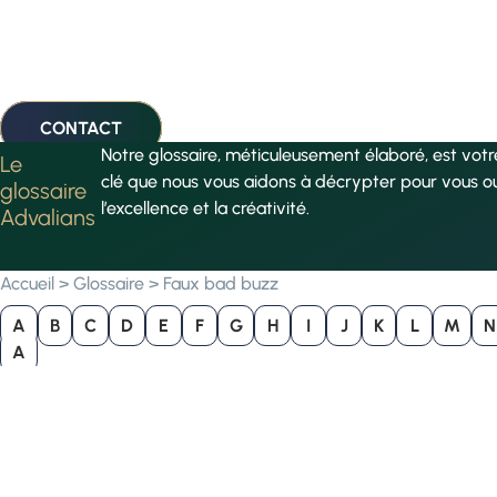
CONTACT
Notre glossaire, méticuleusement élaboré, est vot
Le
clé que nous vous aidons à décrypter pour vous o
glossaire
l’excellence et la créativité.
Advalians
Accueil
>
Glossaire
>
Faux bad buzz
A
B
C
D
E
F
G
H
I
J
K
L
M
N
A