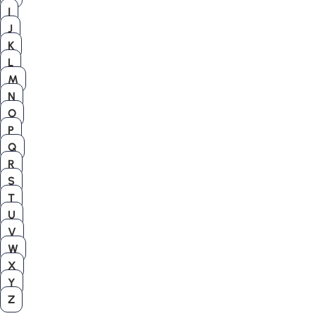
I
J
K
L
M
N
O
P
Q
R
S
T
U
V
W
X
Y
Z