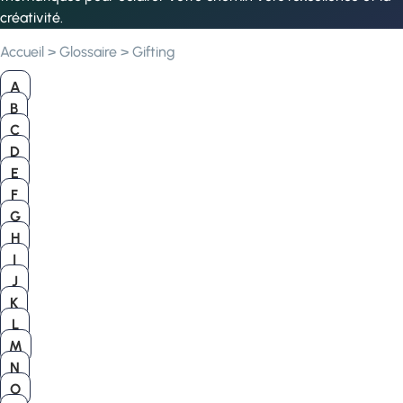
créativité.
Accueil
>
Glossaire
>
Gifting
A
B
C
D
E
F
G
H
I
J
K
L
M
N
O