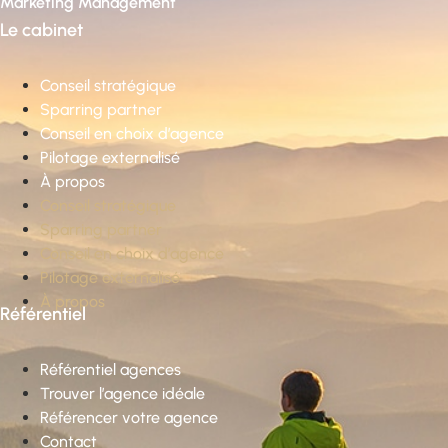
Marketing Management
Le cabinet
Conseil stratégique
Sparring partner
Conseil en choix d’agence
Pilotage externalisé
À propos
Conseil stratégique
Sparring partner
Conseil en choix d’agence
Pilotage externalisé
À propos
Référentiel
Référentiel agences
Trouver l’agence idéale
Référencer votre agence
Contact