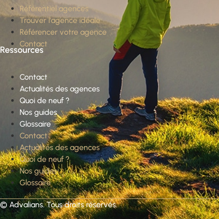
Référentiel agences
Trouver l’agence idéale
Référencer votre agence
Contact
Ressources
Contact
Actualités des agences
Quoi de neuf ?
Nos guides
Glossaire
Contact
Actualités des agences
Quoi de neuf ?
Nos guides
Glossaire
©
Advalians
. Tous droits réservés.