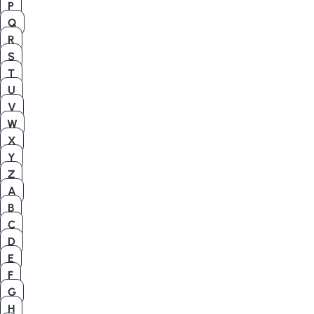
P
Q
R
S
T
U
V
W
X
Y
Z
A
B
C
D
E
F
G
H