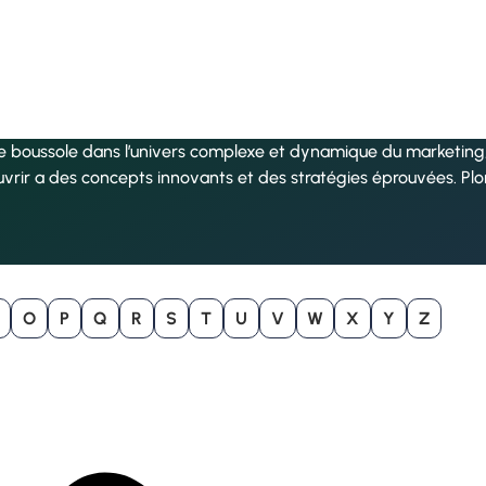
re boussole dans l’univers complexe et dynamique du marketing, 
uvrir a des concepts innovants et des stratégies éprouvées. Pl
O
P
Q
R
S
T
U
V
W
X
Y
Z
B