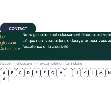
CONTACT
Notre glossaire, méticuleusement élaboré, est vot
Le
clé que nous vous aidons à décrypter pour vous o
glossaire
l’excellence et la créativité.
Advalians
Accueil
>
Glossaire
>
Pré-complétion formulaire
A
B
C
D
E
F
G
H
I
J
K
L
M
N
A