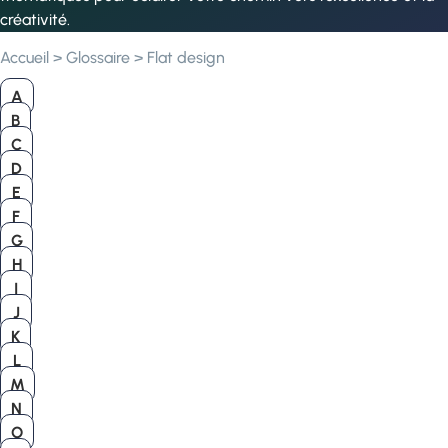
créativité.
Accueil
>
Glossaire
>
Flat design
A
B
C
D
E
F
G
H
I
J
K
L
M
N
O