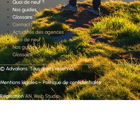
Quoi de neuf ?
Nos guides
Glossaire
Contact
Actualités des agences
Quoi de neuf ?
Nos guides
Glossaire
©
Advalians
. Tous droits réservés.
Mentions légales
–
Politique de confidentialité
Réalisation
AN. Web Studio
.