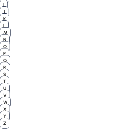
I
J
K
L
M
N
O
P
Q
R
S
T
U
V
W
X
Y
Z