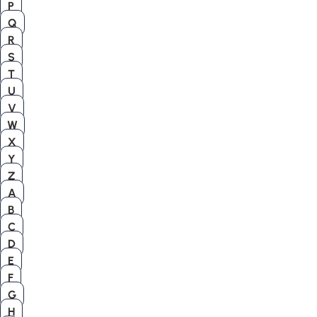
P
Q
R
S
T
U
V
W
X
Y
Z
A
B
C
D
E
F
G
H