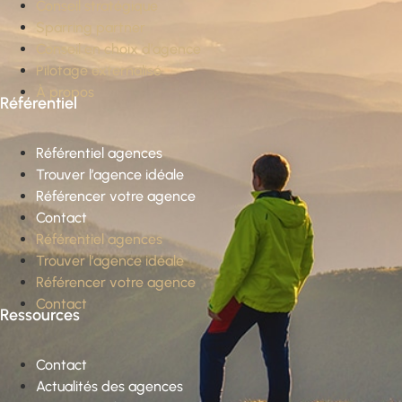
Conseil stratégique
Sparring partner
Conseil en choix d’agence
Pilotage externalisé
À propos
Référentiel
Référentiel agences
Trouver l’agence idéale
Référencer votre agence
Contact
Référentiel agences
Trouver l’agence idéale
Référencer votre agence
Contact
Ressources
Contact
Actualités des agences