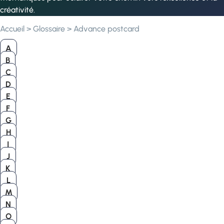
créativité.
Accueil
>
Glossaire
>
Advance postcard
A
B
C
D
E
F
G
H
I
J
K
L
M
N
O