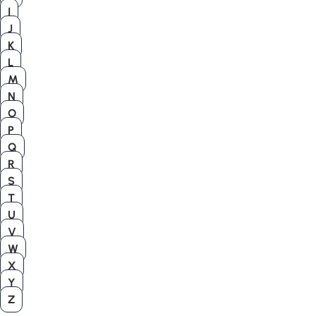
I
J
K
L
M
N
O
P
Q
R
S
T
U
V
W
X
Y
Z