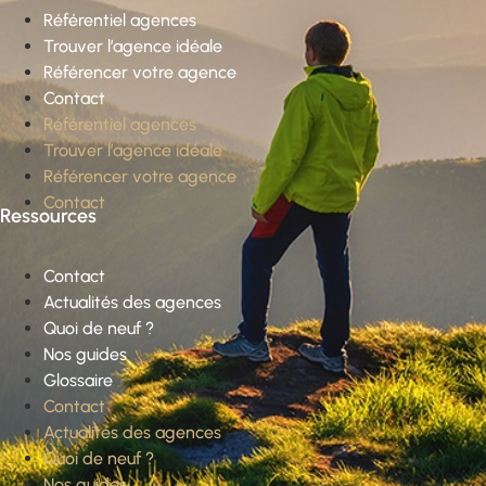
Référentiel agences
Trouver l’agence idéale
Référencer votre agence
Contact
Référentiel agences
Trouver l’agence idéale
Référencer votre agence
Contact
Ressources
Contact
Actualités des agences
Quoi de neuf ?
Nos guides
Glossaire
Contact
Actualités des agences
Quoi de neuf ?
Nos guides