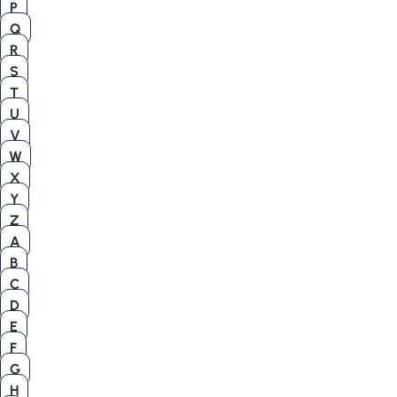
P
Q
R
S
T
U
V
W
X
Y
Z
A
B
C
D
E
F
G
H