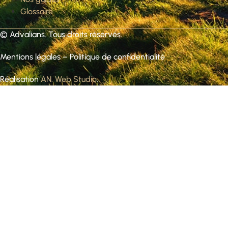
Glossaire
©
Advalians
. Tous droits réservés.
Mentions légales
–
Politique de confidentialité
Réalisation
AN. Web Studio
.