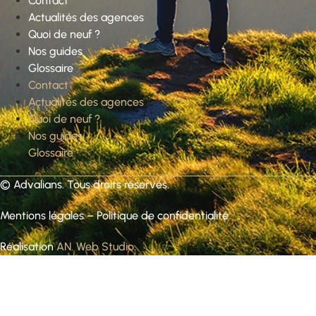
Contact
Actualités des agences
Quoi de neuf ?
Nos guides
Glossaire
Contact
Actualités des agences
Quoi de neuf ?
Nos guides
Glossaire
©
Advalians
. Tous droits réservés.
Mentions légales
–
Politique de confidentialité
Réalisation
AN. Web Studio
.