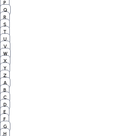
P
Q
R
S
T
U
V
W
X
Y
Z
A
B
C
D
E
F
G
H