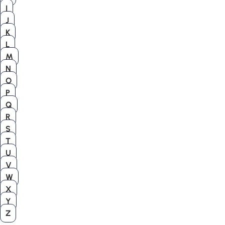
I
J
K
L
M
N
O
P
Q
R
S
T
U
V
W
X
Y
Z