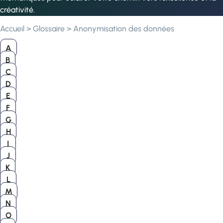
créativité.
Accueil
>
Glossaire
>
Anonymisation des données
A
B
C
D
E
F
G
H
I
J
K
L
M
N
O