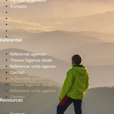
Pilotage externalisé
À propos
Conseil stratégique
Sparring partner
Conseil en choix d’agence
Pilotage externalisé
À propos
Référentiel
Référentiel agences
Trouver l’agence idéale
Référencer votre agence
Contact
Référentiel agences
Trouver l’agence idéale
Référencer votre agence
Contact
Ressources