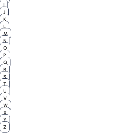
I
J
K
L
M
N
O
P
Q
R
S
T
U
V
W
X
Y
Z