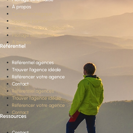
À propos
Conseil stratégique
Sparring partner
Conseil en choix d’agence
Pilotage externalisé
À propos
Référentiel
Référentiel agences
Trouver l’agence idéale
Référencer votre agence
Contact
Référentiel agences
Trouver l’agence idéale
Référencer votre agence
Contact
Ressources
Contact