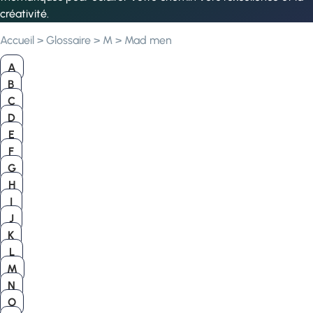
créativité.
Accueil
>
Glossaire
>
M
>
Mad men
A
B
C
D
E
F
G
H
I
J
K
L
M
N
O