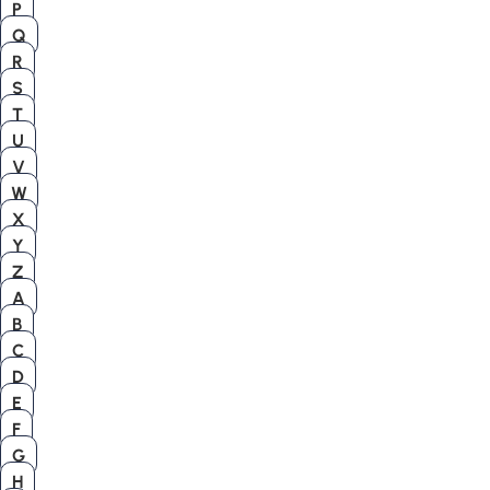
P
Q
R
S
T
U
V
W
X
Y
Z
A
B
C
D
E
F
G
H