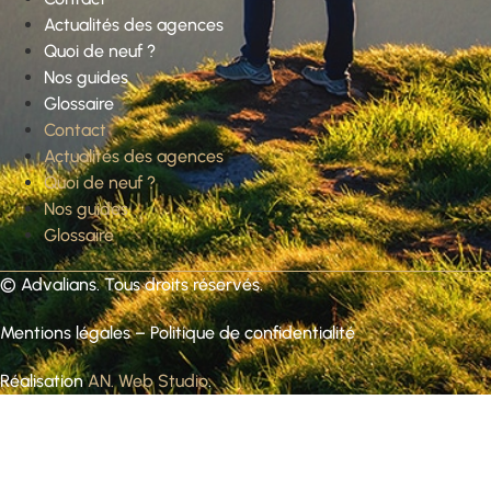
Actualités des agences
Quoi de neuf ?
Nos guides
Glossaire
Contact
Actualités des agences
Quoi de neuf ?
Nos guides
Glossaire
©
Advalians
. Tous droits réservés.
Mentions légales
–
Politique de confidentialité
Réalisation
AN. Web Studio
.