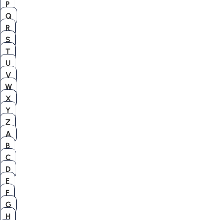
P
Q
R
S
T
U
V
W
X
Y
Z
A
B
C
D
E
F
G
H