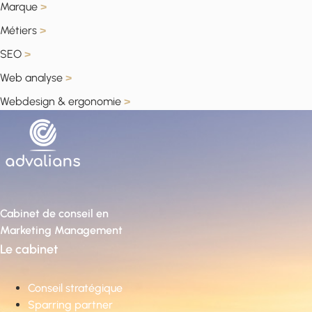
Marque
>
Métiers
>
SEO
>
Web analyse
>
Webdesign & ergonomie
>
Cabinet de conseil en
Marketing Management
Le cabinet
Conseil stratégique
Sparring partner