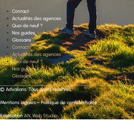
Contact
Actualités des agences
Quoi de neuf ?
Nos guides
Glossaire
Contact
Actualités des agences
Quoi de neuf ?
Nos guides
Glossaire
©
Advalians
. Tous droits réservés.
Mentions légales
–
Politique de confidentialité
Réalisation
AN. Web Studio
.