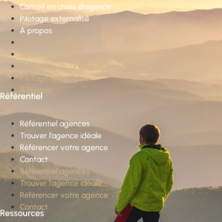
Conseil en choix d’agence
Pilotage externalisé
À propos
Conseil stratégique
Sparring partner
Conseil en choix d’agence
Pilotage externalisé
À propos
Référentiel
Référentiel agences
Trouver l’agence idéale
Référencer votre agence
Contact
Référentiel agences
Trouver l’agence idéale
Référencer votre agence
Contact
Ressources