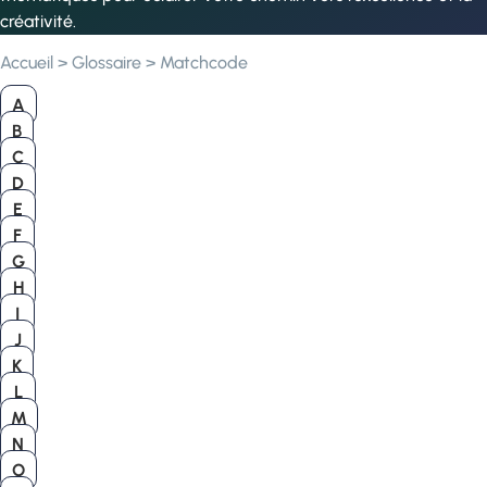
créativité.
Accueil
>
Glossaire
>
Matchcode
A
B
C
D
E
F
G
H
I
J
K
L
M
N
O