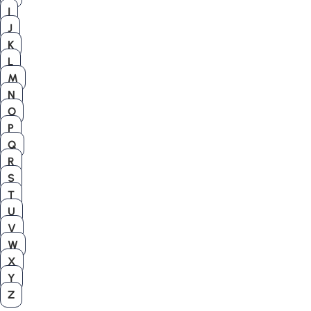
I
J
K
L
M
N
O
P
Q
R
S
T
U
V
W
X
Y
Z