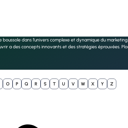
re boussole dans l’univers complexe et dynamique du marketing, 
uvrir a des concepts innovants et des stratégies éprouvées. Pl
O
P
Q
R
S
T
U
V
W
X
Y
Z
B