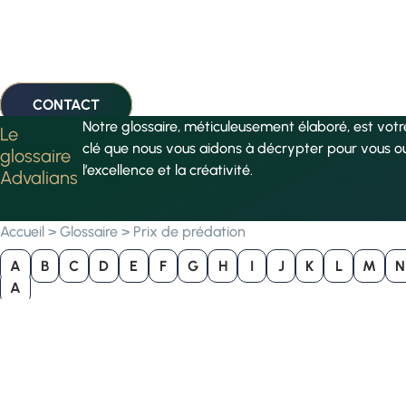
CONTACT
Notre glossaire, méticuleusement élaboré, est vot
Le
clé que nous vous aidons à décrypter pour vous o
glossaire
l’excellence et la créativité.
Advalians
Accueil
>
Glossaire
>
Prix de prédation
A
B
C
D
E
F
G
H
I
J
K
L
M
N
A