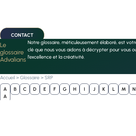
CONTACT
Notre glossaire, méticuleusement élaboré, est vot
Le
clé que nous vous aidons à décrypter pour vous o
glossaire
l’excellence et la créativité.
Advalians
Accueil
>
Glossaire
>
SRP
A
B
C
D
E
F
G
H
I
J
K
L
M
N
A