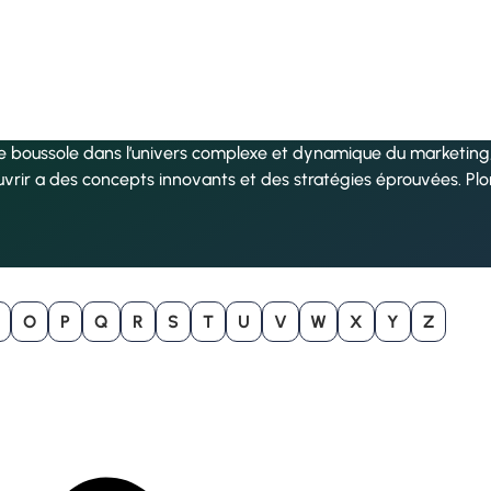
re boussole dans l’univers complexe et dynamique du marketing, 
uvrir a des concepts innovants et des stratégies éprouvées. Pl
O
P
Q
R
S
T
U
V
W
X
Y
Z
B