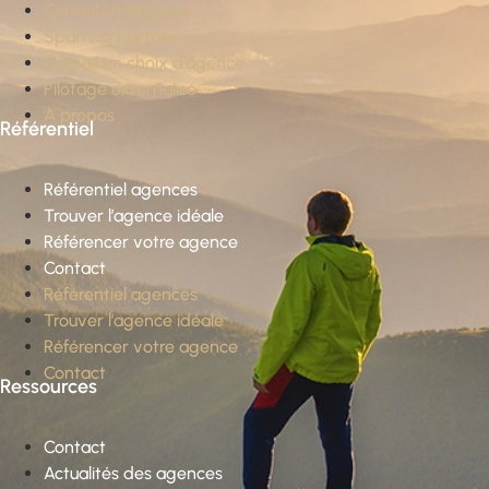
Conseil stratégique
Sparring partner
Conseil en choix d’agence
Pilotage externalisé
À propos
Référentiel
Référentiel agences
Trouver l’agence idéale
Référencer votre agence
Contact
Référentiel agences
Trouver l’agence idéale
Référencer votre agence
Contact
Ressources
Contact
Actualités des agences