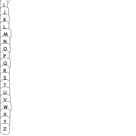
I
J
K
L
M
N
O
P
Q
R
S
T
U
V
W
X
Y
Z