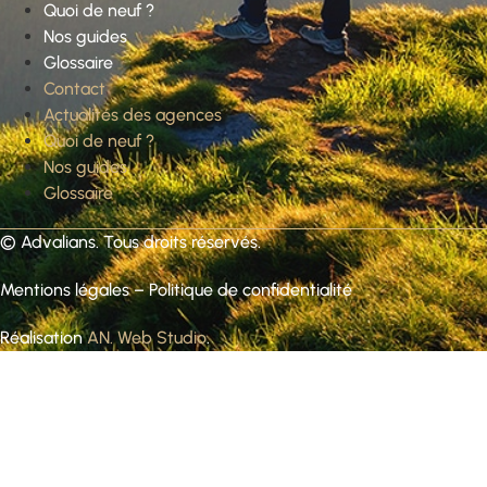
Quoi de neuf ?
Nos guides
Glossaire
Contact
Actualités des agences
Quoi de neuf ?
Nos guides
Glossaire
©
Advalians
. Tous droits réservés.
Mentions légales
–
Politique de confidentialité
Réalisation
AN. Web Studio
.