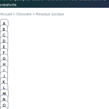
créativité.
Accueil
>
Glossaire
>
Réseaux sociaux
A
B
C
D
E
F
G
H
I
J
K
L
M
N
O