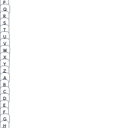
P
Q
R
S
T
U
V
W
X
Y
Z
A
B
C
D
E
F
G
H