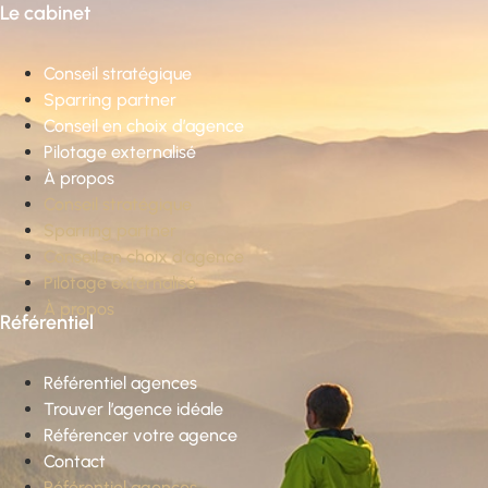
Le cabinet
Conseil stratégique
Sparring partner
Conseil en choix d’agence
Pilotage externalisé
À propos
Conseil stratégique
Sparring partner
Conseil en choix d’agence
Pilotage externalisé
À propos
Référentiel
Référentiel agences
Trouver l’agence idéale
Référencer votre agence
Contact
Référentiel agences