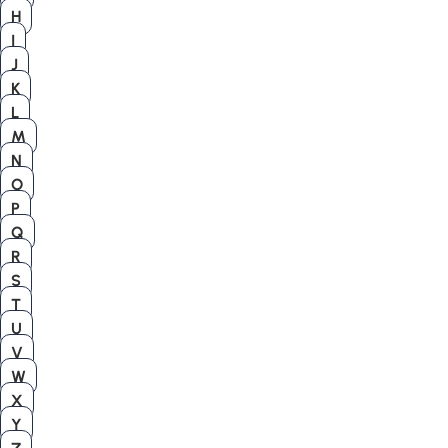
H
I
J
K
L
M
N
O
P
Q
R
S
T
U
V
W
X
Y