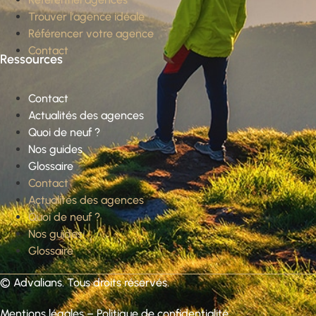
Trouver l’agence idéale
Référencer votre agence
Contact
Ressources
Contact
Actualités des agences
Quoi de neuf ?
Nos guides
Glossaire
Contact
Actualités des agences
Quoi de neuf ?
Nos guides
Glossaire
©
Advalians
. Tous droits réservés.
Mentions légales
–
Politique de confidentialité