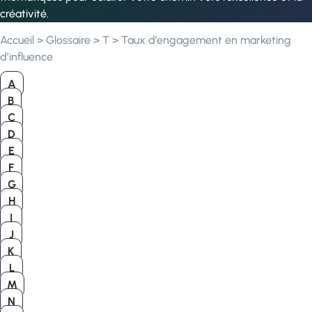
créativité.
Accueil
>
Glossaire
>
T
>
Taux d’engagement en marketing
d’influence
A
B
C
D
E
F
G
H
I
J
K
L
M
N