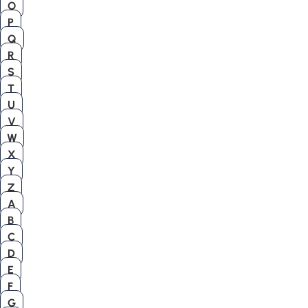
O
P
Q
R
S
T
U
V
W
X
Y
Z
A
B
C
D
E
F
G