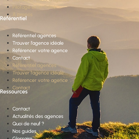
Pilotage externalisé
À propos
Référentiel
Référentiel agences
Trouver l’agence idéale
Référencer votre agence
Contact
Référentiel agences
Trouver l’agence idéale
Référencer votre agence
Contact
Ressources
Contact
Actualités des agences
Quoi de neuf ?
Nos guides
Glossaire