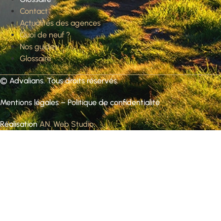
Contact
Actualités des agences
Quoi de neuf ?
Nos guides
Glossaire
©
Advalians
. Tous droits réservés.
Mentions légales
–
Politique de confidentialité
Réalisation
AN. Web Studio
.