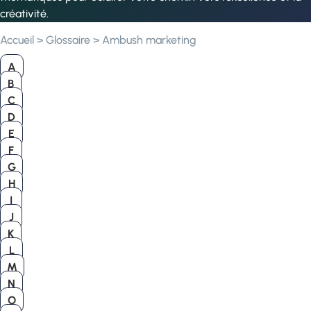
créativité.
Accueil
>
Glossaire
>
Ambush marketing
A
B
C
D
E
F
G
H
I
J
K
L
M
N
O