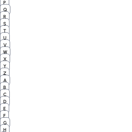
P
Q
R
S
T
U
V
W
X
Y
Z
A
B
C
D
E
F
G
H