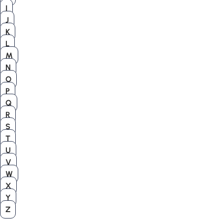
I
J
K
L
M
N
O
P
Q
R
S
T
U
V
W
X
Y
Z