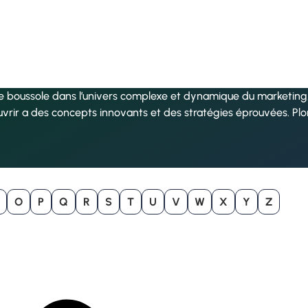
re boussole dans l’univers complexe et dynamique du marketing, 
uvrir a des concepts innovants et des stratégies éprouvées. Pl
O
P
Q
R
S
T
U
V
W
X
Y
Z
B