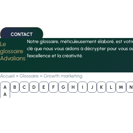
CONTACT
Notre glossaire, méticuleusement élaboré, est vot
Le
clé que nous vous aidons à décrypter pour vous o
glossaire
l’excellence et la créativité.
Advalians
Accueil
>
Glossaire
>
Growth marketing
A
B
C
D
E
F
G
H
I
J
K
L
M
N
A