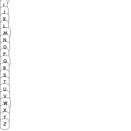
I
J
K
L
M
N
O
P
Q
R
S
T
U
V
W
X
Y
Z