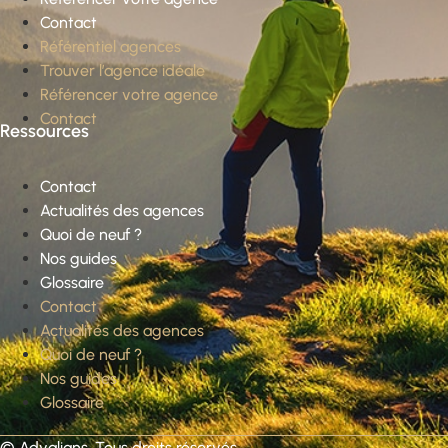
Contact
Référentiel agences
Trouver l’agence idéale
Référencer votre agence
Contact
Ressources
Contact
Actualités des agences
Quoi de neuf ?
Nos guides
Glossaire
Contact
Actualités des agences
Quoi de neuf ?
Nos guides
Glossaire
©
Advalians
. Tous droits réservés.