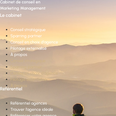
Cabinet de conseil en
Marketing Management
Le cabinet
Conseil stratégique
Sparring partner
Conseil en choix d’agence
Pilotage externalisé
À propos
Conseil stratégique
Sparring partner
Conseil en choix d’agence
Pilotage externalisé
À propos
Référentiel
Référentiel agences
Trouver l’agence idéale
Référencer votre agence