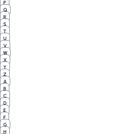
P
Q
R
S
T
U
V
W
X
Y
Z
A
B
C
D
E
F
G
H