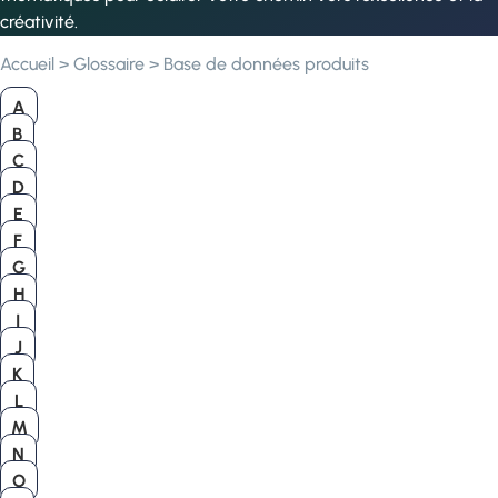
créativité.
Accueil
>
Glossaire
>
Base de données produits
A
B
C
D
E
F
G
H
I
J
K
L
M
N
O