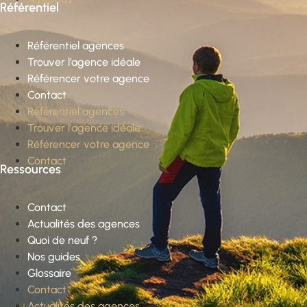
Référentiel
Référentiel agences
Trouver l’agence idéale
Référencer votre agence
Contact
Référentiel agences
Trouver l’agence idéale
Référencer votre agence
Contact
Ressources
Contact
Actualités des agences
Quoi de neuf ?
Nos guides
Glossaire
Contact
Actualités des agences