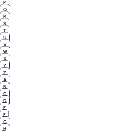
P
Q
R
S
T
U
V
W
X
Y
Z
A
B
C
D
E
F
G
H