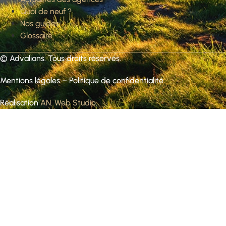
Quoi de neuf ?
Nos guides
Glossaire
©
Advalians
. Tous droits réservés.
Mentions légales
–
Politique de confidentialité
Réalisation
AN. Web Studio
.