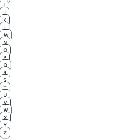
I
J
K
L
M
N
O
P
Q
R
S
T
U
V
W
X
Y
Z