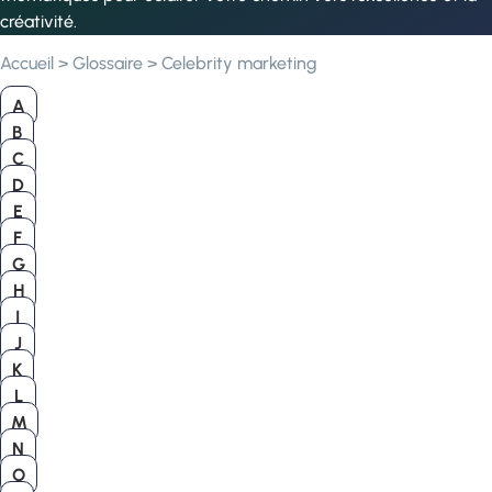
créativité.
Accueil
>
Glossaire
>
Celebrity marketing
A
B
C
D
E
F
G
H
I
J
K
L
M
N
O