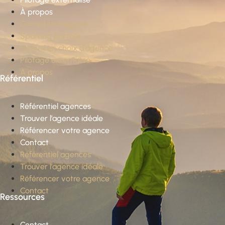
À propos
Conseil stratégique
Sparring partner
Conseil en choix d’agence
Pilotage externalisé
À propos
Référentiel
Référentiel agences
Trouver l’agence idéale
Référencer votre agence
Contact
Référentiel agences
Trouver l’agence idéale
Référencer votre agence
Contact
Ressources
Contact