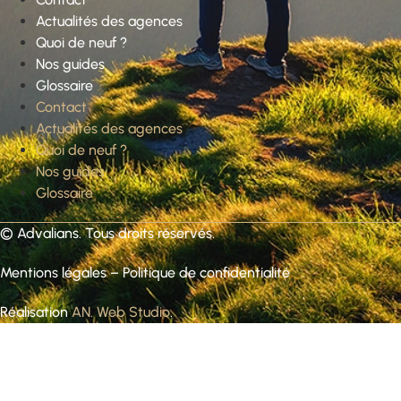
Actualités des agences
Quoi de neuf ?
Nos guides
Glossaire
Contact
Actualités des agences
Quoi de neuf ?
Nos guides
Glossaire
©
Advalians
. Tous droits réservés.
Mentions légales
–
Politique de confidentialité
Réalisation
AN. Web Studio
.