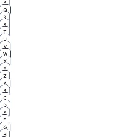
P
Q
R
S
T
U
V
W
X
Y
Z
A
B
C
D
E
F
G
H