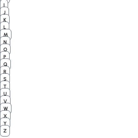
I
J
K
L
M
N
O
P
Q
R
S
T
U
V
W
X
Y
Z