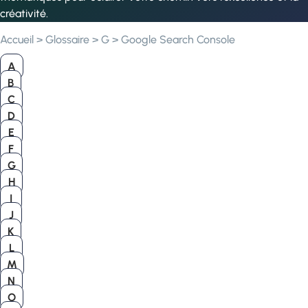
créativité.
Accueil
>
Glossaire
>
G
>
Google Search Console
A
B
C
D
E
F
G
H
I
J
K
L
M
N
O