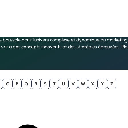
re boussole dans l’univers complexe et dynamique du marketing, 
uvrir a des concepts innovants et des stratégies éprouvées. Pl
O
P
Q
R
S
T
U
V
W
X
Y
Z
B