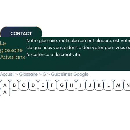
CONTACT
Notre glossaire, méticuleusement élaboré, est vot
Le
clé que nous vous aidons à décrypter pour vous o
glossaire
l’excellence et la créativité.
Advalians
Accueil
>
Glossaire
>
G
>
Guidelines Google
A
B
C
D
E
F
G
H
I
J
K
L
M
N
A